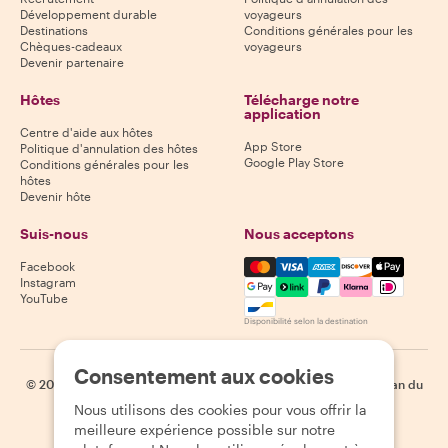
Développement durable
voyageurs
Destinations
Conditions générales pour les
Chèques-cadeaux
voyageurs
Devenir partenaire
Hôtes
Télécharge notre
application
Centre d'aide aux hôtes
App Store
Politique d'annulation des hôtes
Google Play Store
Conditions générales pour les
hôtes
Devenir hôte
Suis-nous
Nous acceptons
Mastercard, Visa, Amex, Di
Facebook
Instagram
YouTube
Disponibilité selon la destination
Consentement aux cookies
©
2026
Withlocals.com
|
Politique de confidentialité
|
Cookies
|
Plan du
site
Nous utilisons des cookies pour vous offrir la
meilleure expérience possible sur notre