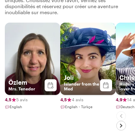
uniques. Choisissez votre favori, vérifiez ses
disponibilités et réservez pour créer une aventure
inoubliable sur mesure.
Joli
Chris
Özlem
Islander from the
History
Mrs. Tenedor
Med
lover f
Cyprus
4,5
5 avis
4,5
4 avis
4,9
14 a
English
English・Türkçe
Deutsch