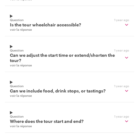
Question
1 year ago
Is the tour wheelchair accessible?
voir la réponse
Question
1 year ago
Can we adjust the start time or extend/shorten the
tour?
voir la réponse
Question
1 year ago
Can we include food, drink stops, or tastings?
voir la réponse
Question
1 year ago
Where does the tour start and end?
voir la réponse