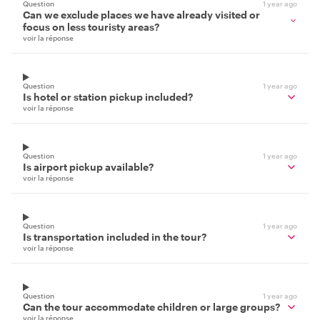
Question
1 year ago
Can we exclude places we have already visited or
focus on less touristy areas?
voir la réponse
Question
1 year ago
Is hotel or station pickup included?
voir la réponse
Question
1 year ago
Is airport pickup available?
voir la réponse
Question
1 year ago
Is transportation included in the tour?
voir la réponse
Question
1 year ago
Can the tour accommodate children or large groups?
voir la réponse