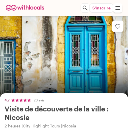
S'inscrire
4,7
23 avis
Visite de découverte de la ville :
Nicosie
2 heures
City Highlight Tours
Nicosia