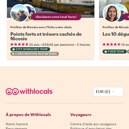
Choisissez votre local favori
Profitez de Nicosia avec l'hôte votre choix
Profitez de Nicosi
Points forts et trésors cachés de
Les 10 dégu
Nicosie
•
•
23 avis
€59.56
par personne
3 heures
19 av
CITY HIGHLIGHT TOUR
FOOD TOUR
CONFIRMATION INSTANTANÉE
EUR (€)
À propos de Withlocals
Voyageurs
Notre histoire
Centre d'aide aux voyageurs
Recrutement
Politique d'annulation des