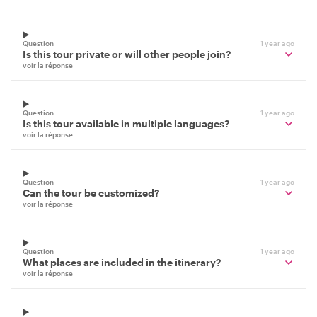
Question
1 year ago
Is this tour private or will other people join?
voir la réponse
Question
1 year ago
Is this tour available in multiple languages?
voir la réponse
Question
1 year ago
Can the tour be customized?
voir la réponse
Question
1 year ago
What places are included in the itinerary?
voir la réponse