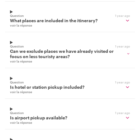
Question
1 year ago
What places are included in the itinerary?
voir la réponse
Question
1 year ago
Can we exclude places we have already visited or
focus on less touristy areas?
voir la réponse
Question
1 year ago
Is hotel or station pickup included?
voir la réponse
Question
1 year ago
Is airport pickup available?
voir la réponse