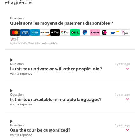
et agréable.
Question
Quels sont les moyens de paiement disponibles ?
Mastercard, Visa, Amex, Discover, Apple Pay, Google Pay
La disponibilité varie selon la destination
Question
1 year ago
Is this tour private or will other people join?
voir la réponse
Question
1 year ago
Is this tour available in multiple languages?
voir la réponse
Question
1 year ago
Can the tour be customized?
voir la réponse