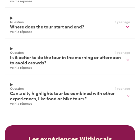
voir la réponse
Question
1 year ago
Where does the tour start and end?
voir la réponse
Question
1 year ago
Is it better to do the tour in the morning or afternoon
to avoid crowds?
voir la réponse
Question
1 year ago
Can a city highlights tour be combined with other
experiences, like food or bike tours?
voir la réponse
Les expériences Withlocals