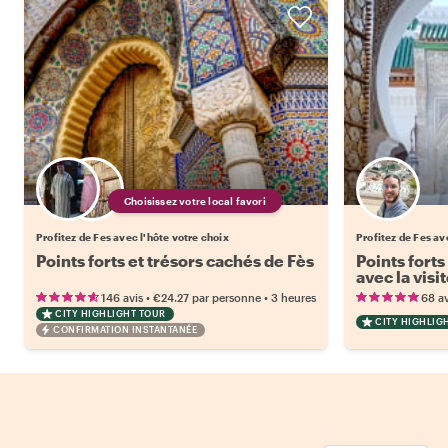
Choisissez votre local favori
Profitez de Fes avec l'hôte votre choix
Profitez de Fes a
Points forts et trésors cachés de Fès
Points forts
avec la visi
•
•
146 avis
€24.27
par personne
3 heures
68 av
CITY HIGHLIGHT TOUR
CITY HIGHLIG
CONFIRMATION INSTANTANÉE