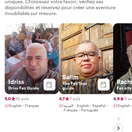
uniques. Choisissez votre favori, vérifiez ses
disponibilités et réservez pour créer une aventure
inoubliable sur mesure.
Salim
Idriss
Rach
The Fez Tour
Driss Fez Guide
guide
Fez city
5,0
16 avis
4,7
7 avis
4,9
5 av
English・Français
العربية・English・Español・
English
Français・Português