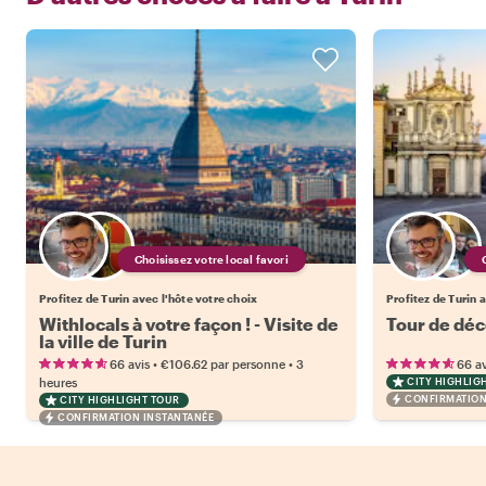
Choisissez votre local favori
Profitez de Turin avec l'hôte votre choix
Profitez de Turin 
Withlocals à votre façon ! - Visite de
Tour de déc
la ville de Turin
•
•
66 avis
€106.62
par personne
3
66 av
heures
CITY HIGHLIG
CONFIRMATION
CITY HIGHLIGHT TOUR
CONFIRMATION INSTANTANÉE