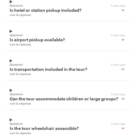
Question
1 year ago
Is hotel or station pickup included?
voir la réponse
Question
1 year ago
Is airport pickup available?
voir la réponse
Question
1 year ago
Is transportation included in the tour?
voir la réponse
Question
1 year ago
Can the tour accommodate children or large groups?
voir la réponse
Question
1 year ago
Is the tour wheelchair accessible?
voir la réponse