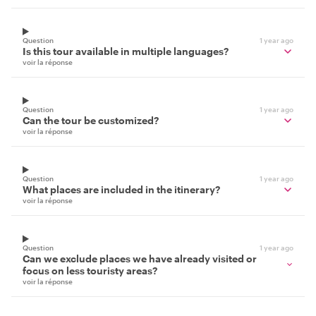
Question
1 year ago
Is this tour available in multiple languages?
voir la réponse
Question
1 year ago
Can the tour be customized?
voir la réponse
Question
1 year ago
What places are included in the itinerary?
voir la réponse
Question
1 year ago
Can we exclude places we have already visited or
focus on less touristy areas?
voir la réponse