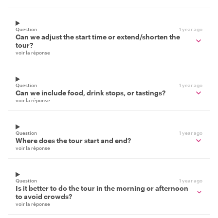
Question
1 year ago
Can we adjust the start time or extend/shorten the
tour?
voir la réponse
Question
1 year ago
Can we include food, drink stops, or tastings?
voir la réponse
Question
1 year ago
Where does the tour start and end?
voir la réponse
Question
1 year ago
Is it better to do the tour in the morning or afternoon
to avoid crowds?
voir la réponse