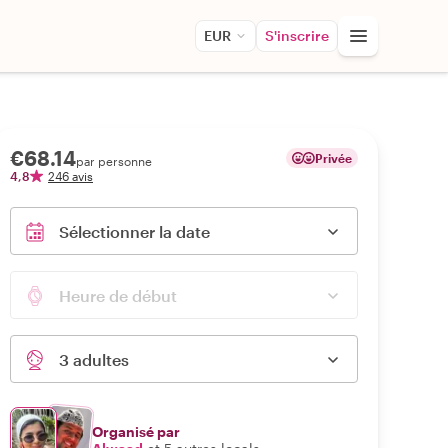
EUR
S'inscrire
€68.14
Privée
par personne
4,8
246 avis
Sélectionner la date
Heure de début
3 adultes
Organisé par