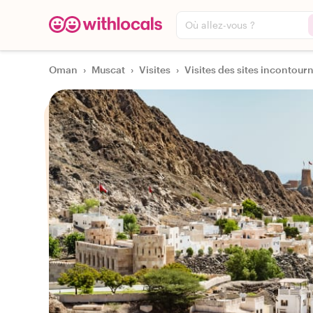
Où allez-vous ?
Oman
›
Muscat
›
Visites
›
Visites des sites incontourn