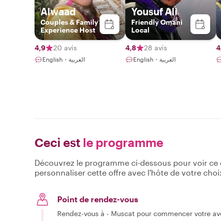
Alwaad
Yousuf Ali
Couples & Family
Friendly Omani
Experience Host
Local
4,9
20 avis
4,8
28 avis
4
English・العربية
English・العربية
Ceci est
le programme
Découvrez le programme ci-dessous pour voir ce qu
personnaliser cette offre avec l'hôte de votre choi
Point de rendez-vous
Rendez-vous à - Muscat pour commencer votre av