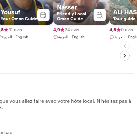
Nasser
Yousuf
ALI HA
Friendly Local
Your Oman Guide
Oman Guide
Tour guide
,8
31 avis
4,9
24 avis
4,8
9 avis
العربية・E
العربية・English
العربية・English
e vous allez faire avec votre hôte local. N'hésitez pas à
x.
enture