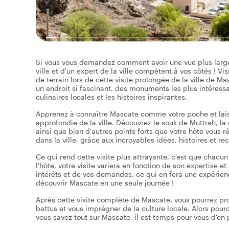
Si vous vous demandez comment avoir une vue plus large 
ville et d'un expert de la ville compétent à vos côtés ! Vi
de terrain lors de cette visite prolongée de la ville de M
un endroit si fascinant, des monuments les plus intéres
culinaires locales et les histoires inspirantes.
Apprenez à connaître Mascate comme votre poche et lais
approfondie de la ville. Découvrez le souk de Muttrah, l
ainsi que bien d'autres points forts que votre hôte vous r
dans la ville, grâce aux incroyables idées, histoires et r
Ce qui rend cette visite plus attrayante, c'est que chacu
l'hôte, votre visite variera en fonction de son expertise 
intérêts et de vos demandes, ce qui en fera une expérien
découvrir Mascate en une seule journée !
Après cette visite complète de Mascate, vous pourrez profi
battus et vous imprégner de la culture locale. Alors pou
vous savez tout sur Mascate, il est temps pour vous d'en pr