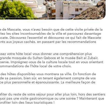
de Mascate, vous n'avez besoin que de cette visite privée de la
sitez les sites incontournables de la ville et parcourez davantage
ascate. Découvrez l'essentiel et découvrez ce qui fait de Mascate
sants aux joyaux cachés, en passant par les recommandations
sez votre hôte local vous donner une compréhension plus
a grande mosquée du Sultan Qaboos et le musée Bait al Zubair,
éserve. Imprégnez-vous de la culture locale tout en vous orientant
ecommandations de l'hôte local de votre choix.
n des hôtes disponibles vous montrera sa ville. En fonction de
et de sa passion, bien sûr, en tenant également compte de vos
ce plus personnelle et épanouissante. La meilleure façon de
ter du reste de votre séjour pour aller plus loin, hors des sentiers
rquoi pas une visite gastronomique ou une soirée ? Maintenant que
ofiter loin des lieux touristiques !