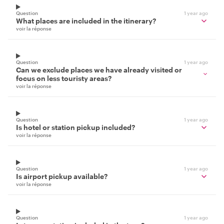
Question
1 year ago
What places are included in the itinerary?
voir la réponse
Question
1 year ago
Can we exclude places we have already visited or
focus on less touristy areas?
voir la réponse
Question
1 year ago
Is hotel or station pickup included?
voir la réponse
Question
1 year ago
Is airport pickup available?
voir la réponse
Question
1 year ago