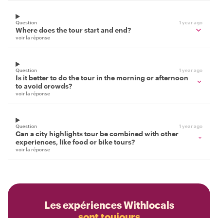
Question
1 year ago
Where does the tour start and end?
voir la réponse
Question
1 year ago
Is it better to do the tour in the morning or afternoon
to avoid crowds?
voir la réponse
Question
1 year ago
Can a city highlights tour be combined with other
experiences, like food or bike tours?
voir la réponse
Les expériences Withlocals
sont toujours