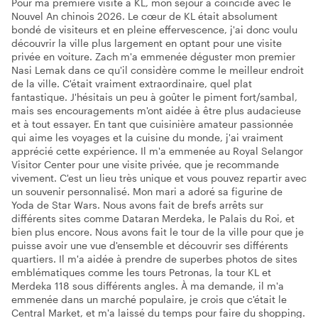
Pour ma première visite à KL, mon séjour a coïncidé avec le
Nouvel An chinois 2026. Le cœur de KL était absolument
bondé de visiteurs et en pleine effervescence, j'ai donc voulu
découvrir la ville plus largement en optant pour une visite
privée en voiture. Zach m'a emmenée déguster mon premier
Nasi Lemak dans ce qu'il considère comme le meilleur endroit
de la ville. C'était vraiment extraordinaire, quel plat
fantastique. J'hésitais un peu à goûter le piment fort/sambal,
mais ses encouragements m'ont aidée à être plus audacieuse
et à tout essayer. En tant que cuisinière amateur passionnée
qui aime les voyages et la cuisine du monde, j'ai vraiment
apprécié cette expérience. Il m'a emmenée au Royal Selangor
Visitor Center pour une visite privée, que je recommande
vivement. C'est un lieu très unique et vous pouvez repartir avec
un souvenir personnalisé. Mon mari a adoré sa figurine de
Yoda de Star Wars. Nous avons fait de brefs arrêts sur
différents sites comme Dataran Merdeka, le Palais du Roi, et
bien plus encore. Nous avons fait le tour de la ville pour que je
puisse avoir une vue d'ensemble et découvrir ses différents
quartiers. Il m'a aidée à prendre de superbes photos de sites
emblématiques comme les tours Petronas, la tour KL et
Merdeka 118 sous différents angles. À ma demande, il m'a
emmenée dans un marché populaire, je crois que c'était le
Central Market, et m'a laissé du temps pour faire du shopping.