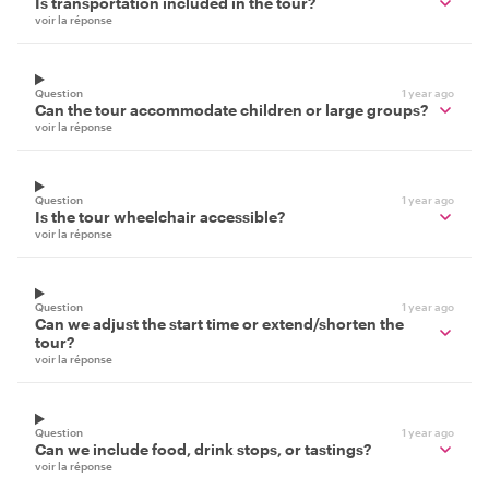
Is transportation included in the tour?
voir la réponse
Question
1 year ago
Can the tour accommodate children or large groups?
voir la réponse
Question
1 year ago
Is the tour wheelchair accessible?
voir la réponse
Question
1 year ago
Can we adjust the start time or extend/shorten the
tour?
voir la réponse
Question
1 year ago
Can we include food, drink stops, or tastings?
voir la réponse