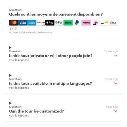
Question
Quels sont les moyens de paiement disponibles ?
Mastercard, Visa, Amex, Discover, Apple Pay, Google Pay
La disponibilité varie selon la destination
Question
1 year ago
Is this tour private or will other people join?
voir la réponse
Question
1 year ago
Is this tour available in multiple languages?
voir la réponse
Question
1 year ago
Can the tour be customized?
voir la réponse