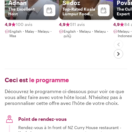
Adnan
Siidoz
Pova
The Excellent
Top-Rated Kuala
The Cul
Host
Lumpur Food
Expert
Experience Host
4,9
100 avis
4,9
511 avis
4,9
84 
English・Malay・Melayu・
English・Melayu・Melayu・
Melayu
Msa
தமிழ்
Indones
Ceci est
le programme
Découvrez le programme ci-dessous pour voir ce que
vous allez faire avec votre hôte local. N'hésitez pas à
personnaliser cette offre avec l'hôte de votre choix.
Point de rendez-vous
Rendez-vous à In front of NZ Curry House restaurant -