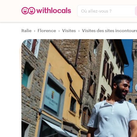
Où allez-vous ?
Italie
›
Florence
›
Visites
›
Visites des sites incontourn