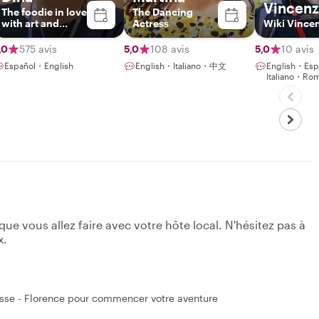
Vincen
The foodie in love
The Dancing
with art and
Actress
Wiki Vince
history!
,0
575 avis
5,0
108 avis
5,0
10 avis
Español・English
English・Italiano・中文
English・Esp
Italiano・Ro
e vous allez faire avec votre hôte local. N'hésitez pas à
x.
osse - Florence pour commencer votre aventure