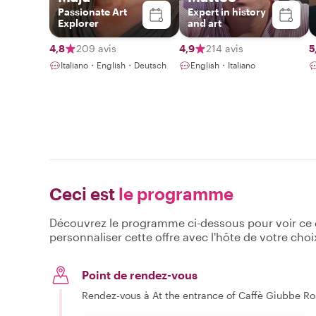
Passionate Art
Expert in history
Explorer
and art
4,8
209 avis
4,9
214 avis
5
Italiano・English・Deutsch
English・Italiano
Ceci est
le programme
Découvrez le programme ci-dessous pour voir ce qu
personnaliser cette offre avec l'hôte de votre choi
Point de rendez-vous
Rendez-vous à At the entrance of Caffè Giubbe R