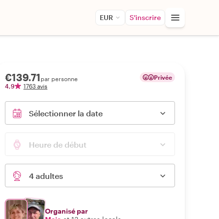
EUR
S'inscrire
€139.71
Privée
par personne
4,9
1763 avis
Sélectionner la date
Heure de début
4 adultes
Organisé par