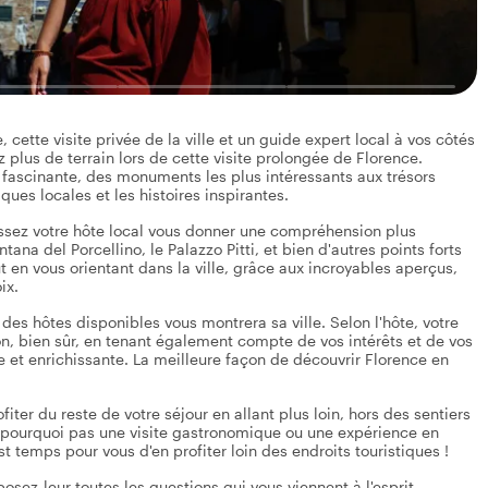
 cette visite privée de la ville et un guide expert local à vos côtés
ez plus de terrain lors de cette visite prolongée de Florence.
i fascinante, des monuments les plus intéressants aux trésors
es locales et les histoires inspirantes.
ssez votre hôte local vous donner une compréhension plus
tana del Porcellino, le Palazzo Pitti, et bien d'autres points forts
t en vous orientant dans la ville, grâce aux incroyables aperçus,
ix.
 des hôtes disponibles vous montrera sa ville. Selon l'hôte, votre
ion, bien sûr, en tenant également compte de vos intérêts et de vos
 et enrichissante. La meilleure façon de découvrir Florence en
iter du reste de votre séjour en allant plus loin, hors des sentiers
s, pourquoi pas une visite gastronomique ou une expérience en
st temps pour vous d'en profiter loin des endroits touristiques !
posez-leur toutes les questions qui vous viennent à l'esprit.