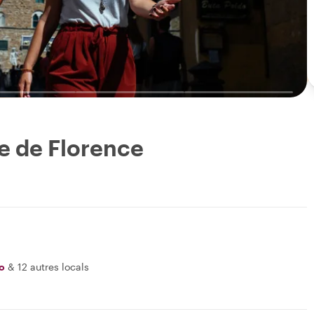
le de Florence
o
&
12 autres locals