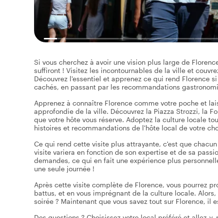
Si vous cherchez à avoir une vision plus large de Florence,
suffiront ! Visitez les incontournables de la ville et couvr
Découvrez l'essentiel et apprenez ce qui rend Florence s
cachés, en passant par les recommandations gastronomiqu
Apprenez à connaître Florence comme votre poche et lai
approfondie de la ville. Découvrez la Piazza Strozzi, la Fon
que votre hôte vous réserve. Adoptez la culture locale tou
histoires et recommandations de l'hôte local de votre cho
Ce qui rend cette visite plus attrayante, c'est que chacun
visite variera en fonction de son expertise et de sa pass
demandes, ce qui en fait une expérience plus personnelle
une seule journée !
Après cette visite complète de Florence, vous pourrez prof
battus, et en vous imprégnant de la culture locale. Alor
soirée ? Maintenant que vous savez tout sur Florence, il e
Des questions ? Choisissez votre local préféré et allez-y, 