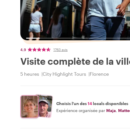
4,9
1763 avis
Visite complète de la vil
5 heures
City Highlight Tours
Florence
Choisis l'un des
14
locals disponibles
Expérience organisée par
Maja
,
Matte