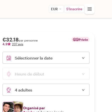
EUR
S'inscrire
€32.18
Privée
par personne
4,9
207 avis
Sélectionner la date
Heure de début
4 adultes
Organisé par