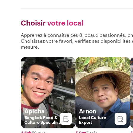
Choisir
votre local
Apprenez à connaître ces 8 locaux passionnés, ch
Choisissez votre favori, vérifiez ses disponibilité
mesure.
Apicha
Arnon
Bangkok Food &
Local Culture
Culture Specialist
Expert
4,6
56 avis
5,0
7 avis
4