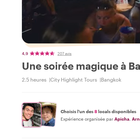
4,9
207 avis
Une soirée magique à Bang
2.5 heures
City Highlight Tours
Bangkok
Choisis l'un des
8
locals disponibles
Expérience organisée par
Apicha
,
Arn