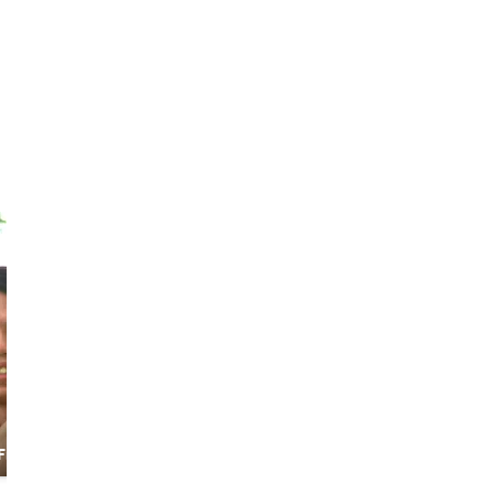
Ton Nakarin
Nok
Over the moon &
Let's be an
Friend
rainbow, there is
Explorer (City
BANGKOK. I meet
and Nature)
you there.
4,8
14 avis
4,9
102 avis