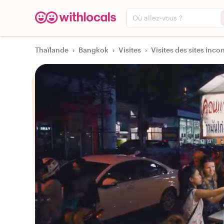
Où allez-vous ?
Thaïlande
›
Bangkok
›
Visites
›
Visites des sites inco