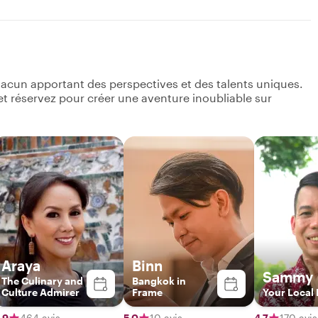
acun apportant des perspectives et des talents uniques.
s et réservez pour créer une aventure inoubliable sur
Araya
Binn
Sammy
The Culinary and
Bangkok in
Culture Admirer
Frame
Your Local 
,9
464 avis
5,0
10 avis
4,7
170 avis