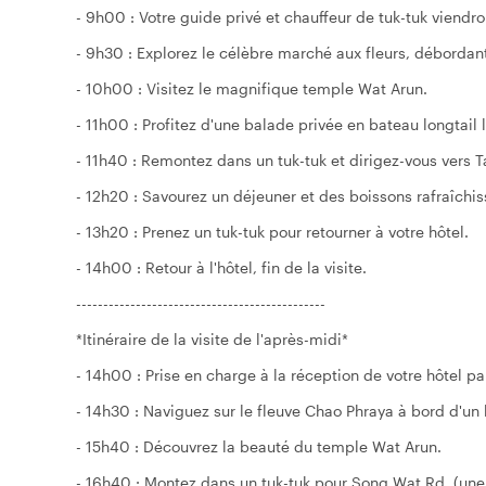
- 9h00 : Votre guide privé et chauffeur de tuk-tuk viendro
- 9h30 : Explorez le célèbre marché aux fleurs, débordan
- 10h00 : Visitez le magnifique temple Wat Arun.
- 11h00 : Profitez d'une balade privée en bateau longtail
- 11h40 : Remontez dans un tuk-tuk et dirigez-vous vers 
- 12h20 : Savourez un déjeuner et des boissons rafraîchi
- 13h20 : Prenez un tuk-tuk pour retourner à votre hôtel.
- 14h00 : Retour à l'hôtel, fin de la visite.
----------------------------------------------
*Itinéraire de la visite de l'après-midi*
- 14h00 : Prise en charge à la réception de votre hôtel pa
- 14h30 : Naviguez sur le fleuve Chao Phraya à bord d'un 
- 15h40 : Découvrez la beauté du temple Wat Arun.
- 16h40 : Montez dans un tuk-tuk pour Song Wat Rd. (une 