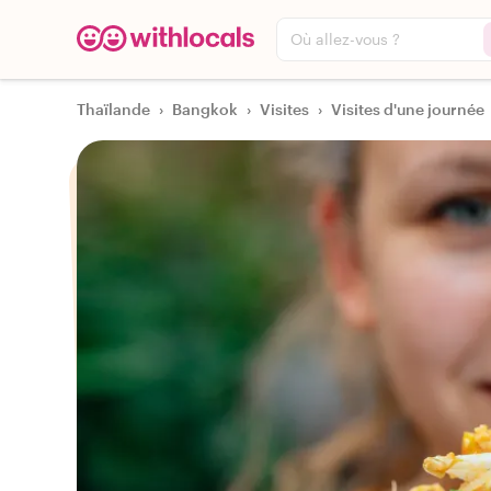
Où allez-vous ?
Thaïlande
›
Bangkok
›
Visites
›
Visites d'une journée