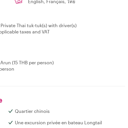
English, Français, ไทย
rivate Thai tuk-tuk(s) with driver(s)
applicable taxes and VAT
t Arun (15 THB per person)
 person
e
Quartier chinois
Une excursion privée en bateau Longtail