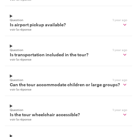
Question
1 year ago
Is airport pickup available?
voir la réponse
Question
1 year ago
Is transportation included in the tour?
voir la réponse
Question
1 year ago
Can the tour accommodate children or large groups?
voir la réponse
Question
1 year ago
Is the tour wheelchair accessible?
voir la réponse