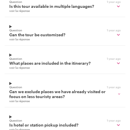
Question
1 year ago
Is this tour available in multiple languages?
voir la réponse
Question
1 year ago
Can the tour be customized?
voir la réponse
Question
1 year ago
What places are included in the itinerary?
voir la réponse
Question
1 year ago
Can we exclude places we have already visited or
focus on less touristy areas?
voir la réponse
Question
1 year ago
Is hotel or station pickup included?
voir la réponse