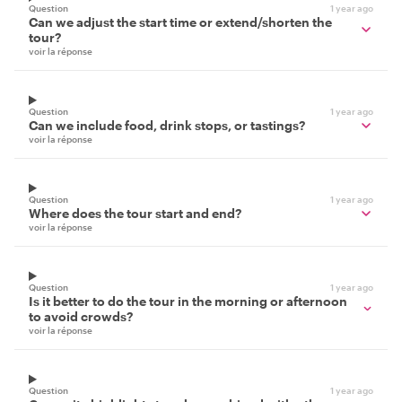
Question
1 year ago
Can we adjust the start time or extend/shorten the
tour?
voir la réponse
Question
1 year ago
Can we include food, drink stops, or tastings?
voir la réponse
Question
1 year ago
Where does the tour start and end?
voir la réponse
Question
1 year ago
Is it better to do the tour in the morning or afternoon
to avoid crowds?
voir la réponse
Question
1 year ago