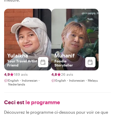
Yulaikha
Muhanif
Your Travel Artist
Foodie
Friend
Storyteller
4,9
189 avis
4,8
26 avis
English・Indonesian・
English・Indonesian・Melayu
Nederlands
Ceci est
le programme
Découvrez le programme ci-dessous pour voir ce que