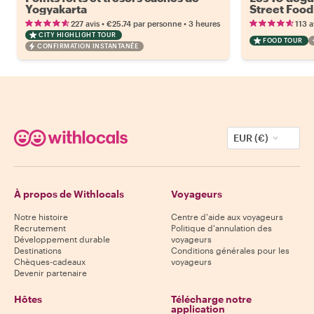
Yogyakarta
Street Food
•
•
227 avis
€25.74
par personne
3 heures
113 a
CITY HIGHLIGHT TOUR
FOOD TOUR
CONFIRMATION INSTANTANÉE
EUR (€)
À propos de Withlocals
Voyageurs
Notre histoire
Centre d'aide aux voyageurs
Recrutement
Politique d'annulation des
Développement durable
voyageurs
Destinations
Conditions générales pour les
Chèques-cadeaux
voyageurs
Devenir partenaire
Hôtes
Télécharge notre
application