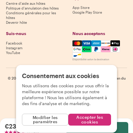
Centre d'aide aux hôtes
App Store
Politique d'annulation des hôtes
Google Play Store
Conditions générales pour les
hôtes
Devenir hôte
Suis-nous
Nous acceptons
Mastercard, Visa, Amex, Di
Facebook
Instagram
YouTube
Disponibilité selon la destination
Consentement aux cookies
©
2026
Withlocals.com
|
Politique de confidentialité
|
Cookies
|
Plan du
site
Nous utilisons des cookies pour vous offrir la
meilleure expérience possible sur notre
plateforme ! Nous les utilisons également à
des fins d'analyse et de marketing.
Accepter les
Modifier les
paramètres
cookies
€23.90
par personne
Sélectionnez
215 avis