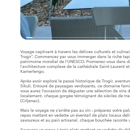
Voyage captivant à travers les délices culturels et culinai
Trogir". Commencez par vous immerger dans la riche tapiss
patrimoine mondial de l'UNESCO. Promenez-vous dans d
l'architecture complexe de la cathédrale Saint-Laurent e
Kamerlengo.
Après avoir exploré le passé historique de Trogir, avent
Sikuli. Entouré de paysages verdoyants, ce domaine familial
vous aurez l'occasion de déguster une sélection de vins d
localement, chaque gorgée témoignant de siècles de tradit
(Crljenac).
Mais le voyage ne s'arrête pas au vin ; préparez votre pa
repas mettant en vedette un éventail de plats locaux dé
savoureux et au pain artisanal, chaque bouchée raconte un
Savourez un repas à trois plats mettant en vedette de dé