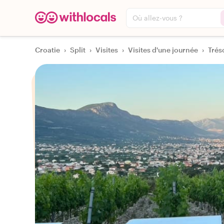
Où allez-vous ?
Croatie
›
Split
›
Visites
›
Visites d'une journée
›
Trés