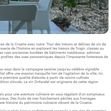
res de la Croatie avec notre "Tour des trésors et délices de vin de
erie de l'histoire en explorant les trésors de Trogir, classés au
es rues anciennes bordées de bâtiments médiévaux, admirez
t profitez des vues panoramiques depuis l'imposante forteresse de
urez-vous dans la campagne sereine jusqu'au célèbre vignoble
 offre une évasion tranquille loin de l'agitation de la ville. Ici,
e première qualité élaborés à partir de raisins cultivés
ion viticole. Le vin Zinfandel est originaire de cette région
lais pour une aventure culinaire en vous régalant d'un somptueux
licieux. Des fruits de mer fraîchement pêchés aux fromages
e histoire du patrimoine culinaire vibrant de la Croatie.
licieux plats locaux parfaitement associés à nos vins de première