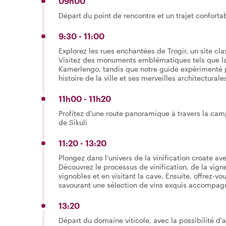
09h00
Départ du point de rencontre et un trajet conforta
9:30 - 11:00
Explorez les rues enchantées de Trogir, un site c
Visitez des monuments emblématiques tels que la 
Kamerlengo, tandis que notre guide expérimenté pa
histoire de la ville et ses merveilles architecturale
11h00 - 11h20
Profitez d'une route panoramique à travers la cam
de Sikuli
11:20 - 13:20
Plongez dans l'univers de la vinification croate av
Découvrez le processus de vinification, de la vign
vignobles et en visitant la cave. Ensuite, offrez-v
savourant une sélection de vins exquis accompagn
13:20
Départ du domaine viticole, avec la possibilité d'