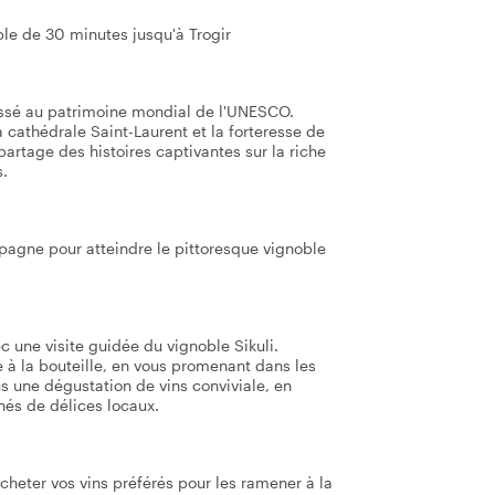
ble de 30 minutes jusqu'à Trogir
lassé au patrimoine mondial de l'UNESCO.
cathédrale Saint-Laurent et la forteresse de
rtage des histoires captivantes sur la riche
s.
pagne pour atteindre le pittoresque vignoble
ec une visite guidée du vignoble Sikuli.
e à la bouteille, en vous promenant dans les
ous une dégustation de vins conviviale, en
és de délices locaux.
acheter vos vins préférés pour les ramener à la