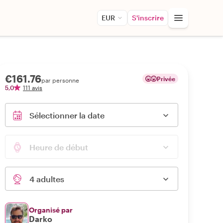
EUR
S'inscrire
€161.76
Privée
par personne
5,0
111 avis
Sélectionner la date
Heure de début
4 adultes
Organisé par
Darko