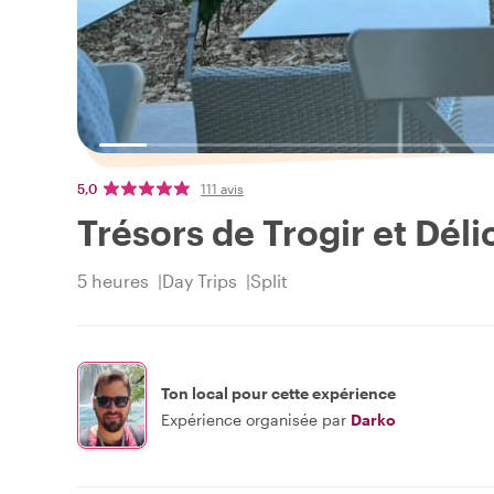
5,0
111 avis
Trésors de Trogir et Déli
5 heures
Day Trips
Split
Ton local pour cette expérience
Expérience organisée par
Darko