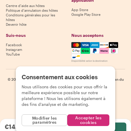
application
Centre d'aide aux hôtes
App Store
Politique d'annulation des hôtes
Google Play Store
Conditions générales pour les
hôtes
Devenir hôte
Suis-nous
Nous acceptons
Mastercard, Visa, Amex, Di
Facebook
Instagram
YouTube
Disponibilité selon la destination
Consentement aux cookies
©
2026
Withlocals.com
|
Politique de confidentialité
|
Cookies
|
Plan du
site
Nous utilisons des cookies pour vous offrir la
meilleure expérience possible sur notre
plateforme ! Nous les utilisons également à
des fins d'analyse et de marketing.
Accepter les
Modifier les
paramètres
cookies
€14.71
par personne
Sélectionnez