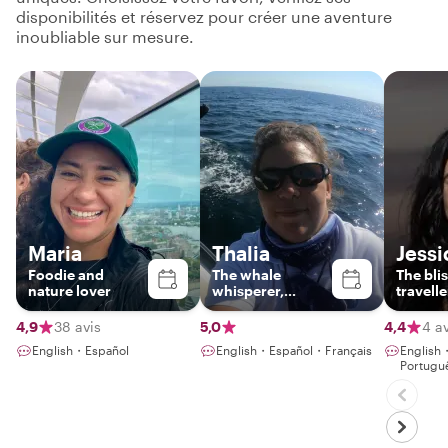
disponibilités et réservez pour créer une aventure
inoubliable sur mesure.
Maria
Thalia
Jessi
Foodie and
The whale
The blis
nature lover
whisperer,
travelle
certified guide
4,9
38 avis
5,0
4,4
4 av
English・Español
English・Español・Français
English
Portugu