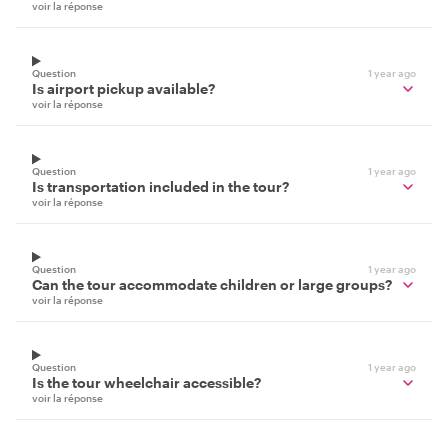
voir la réponse
Question
1 year ago
Is airport pickup available?
voir la réponse
Question
1 year ago
Is transportation included in the tour?
voir la réponse
Question
1 year ago
Can the tour accommodate children or large groups?
voir la réponse
Question
1 year ago
Is the tour wheelchair accessible?
voir la réponse