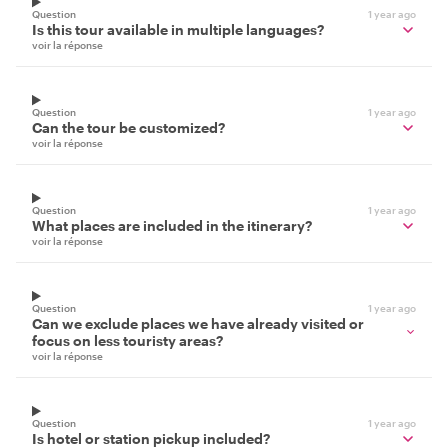
Question
1 year ago
Is this tour available in multiple languages?
voir la réponse
Question
1 year ago
Can the tour be customized?
voir la réponse
Question
1 year ago
What places are included in the itinerary?
voir la réponse
Question
1 year ago
Can we exclude places we have already visited or
focus on less touristy areas?
voir la réponse
Question
1 year ago
Is hotel or station pickup included?