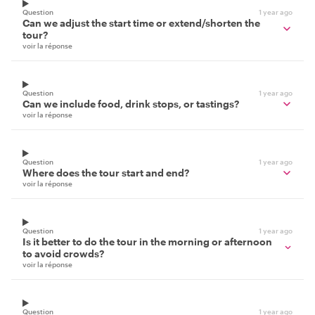
Question
1 year ago
Can we adjust the start time or extend/shorten the
tour?
voir la réponse
Question
1 year ago
Can we include food, drink stops, or tastings?
voir la réponse
Question
1 year ago
Where does the tour start and end?
voir la réponse
Question
1 year ago
Is it better to do the tour in the morning or afternoon
to avoid crowds?
voir la réponse
Question
1 year ago