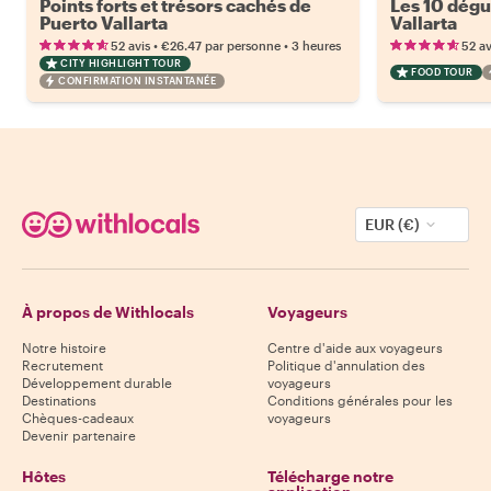
Points forts et trésors cachés de
Les 10 dégu
Puerto Vallarta
Vallarta
•
•
52 avis
€26.47
par personne
3 heures
52 av
CITY HIGHLIGHT TOUR
FOOD TOUR
CONFIRMATION INSTANTANÉE
EUR (€)
À propos de Withlocals
Voyageurs
Notre histoire
Centre d'aide aux voyageurs
Recrutement
Politique d'annulation des
Développement durable
voyageurs
Destinations
Conditions générales pour les
Chèques-cadeaux
voyageurs
Devenir partenaire
Hôtes
Télécharge notre