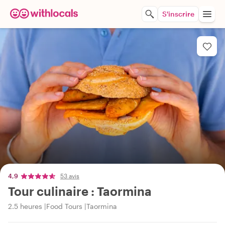
S'inscrire
4,9
53 avis
Tour culinaire : Taormina
2.5 heures
Food Tours
Taormina