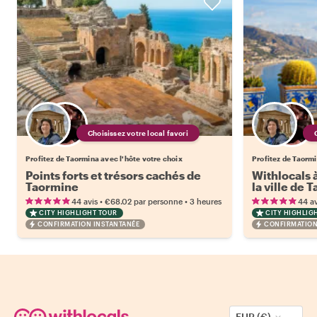
Choisissez votre local favori
Profitez de Taormina avec l'hôte votre choix
Profitez de Taormi
Points forts et trésors cachés de
Withlocals à
Taormine
la ville de 
•
•
44 avis
€68.02
par personne
3 heures
44 av
CITY HIGHLIGHT TOUR
CITY HIGHLIG
CONFIRMATION INSTANTANÉE
CONFIRMATION
EUR (€)