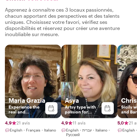
Apprenez à connaître ces 3 locaux passionnés,
chacun apportant des perspectives et des talents
uniques. Choisissez votre favori, vérifiez ses
disponibilités et réservez pour créer une aventure
inoubliable sur mesure.
Maria Grazia
Asya
Chri
Experience the
Artsy type with
Sicily w
real and
passion for
and Bar
authentic Sicily
history and food
real loc
4,9
21 avis
4,9
11 avis
5,0
21 a
English・Français・Italiano
English・עברית・Italiano・
English・
Русский