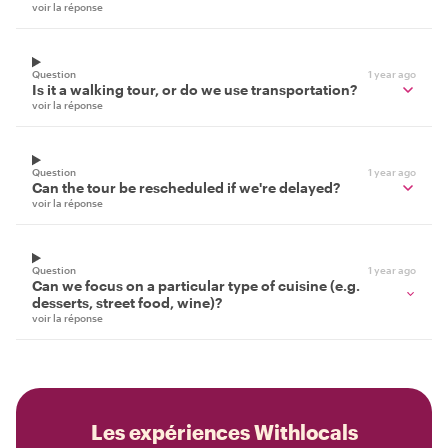
voir la réponse
Question
1 year ago
Is it a walking tour, or do we use transportation?
voir la réponse
Question
1 year ago
Can the tour be rescheduled if we're delayed?
voir la réponse
Question
1 year ago
Can we focus on a particular type of cuisine (e.g.
desserts, street food, wine)?
voir la réponse
Les expériences Withlocals