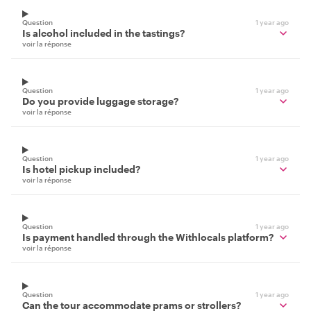
Question
1 year ago
Is alcohol included in the tastings?
voir la réponse
Question
1 year ago
Do you provide luggage storage?
voir la réponse
Question
1 year ago
Is hotel pickup included?
voir la réponse
Question
1 year ago
Is payment handled through the Withlocals platform?
voir la réponse
Question
1 year ago
Can the tour accommodate prams or strollers?