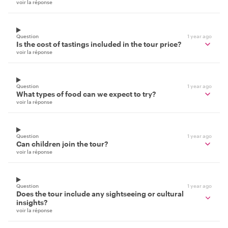
voir la réponse
Question
1 year ago
Is the cost of tastings included in the tour price?
voir la réponse
Question
1 year ago
What types of food can we expect to try?
voir la réponse
Question
1 year ago
Can children join the tour?
voir la réponse
Question
1 year ago
Does the tour include any sightseeing or cultural
insights?
voir la réponse