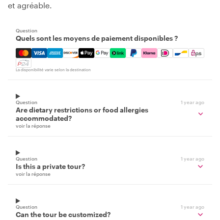
et agréable.
Question
Quels sont les moyens de paiement disponibles ?
Mastercard, Visa, Amex, Discover, Apple Pay, Google Pay
La disponibilité varie selon la destination
Question
1 year ago
Are dietary restrictions or food allergies
accommodated?
voir la réponse
Question
1 year ago
Is this a private tour?
voir la réponse
Question
1 year ago
Can the tour be customized?