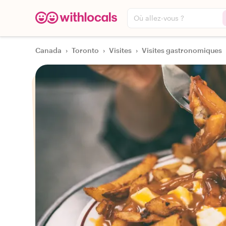
Où allez-vous ?
Canada
›
Toronto
›
Visites
›
Visites gastronomiques