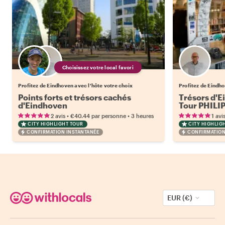
Choisissez votre local favori
Profitez de Eindhoven avec l'hôte votre choix
Profitez de Eindh
Points forts et trésors cachés
Trésors d'E
d'Eindhoven
Tour PHILI
•
•
2 avis
€40.44
par personne
3 heures
1 avi
CITY HIGHLIGHT TOUR
CITY HIGHLIG
CONFIRMATION INSTANTANÉE
CONFIRMATION
EUR (€)