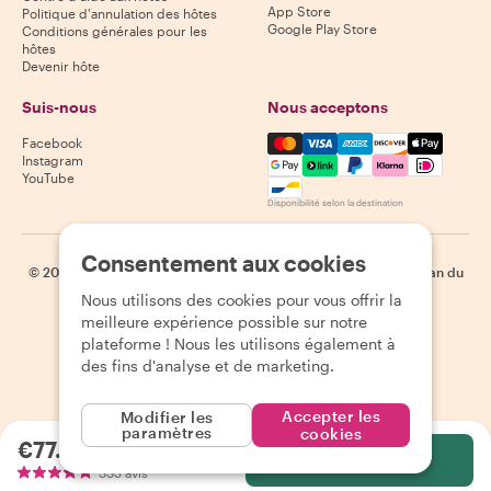
App Store
Politique d'annulation des hôtes
Google Play Store
Conditions générales pour les
hôtes
Devenir hôte
Suis-nous
Nous acceptons
Mastercard, Visa, Amex, Di
Facebook
Instagram
YouTube
Disponibilité selon la destination
Consentement aux cookies
©
2026
Withlocals.com
|
Politique de confidentialité
|
Cookies
|
Plan du
site
Nous utilisons des cookies pour vous offrir la
meilleure expérience possible sur notre
plateforme ! Nous les utilisons également à
des fins d'analyse et de marketing.
Accepter les
Modifier les
paramètres
cookies
€77.21
par personne
Sélectionnez
335 avis