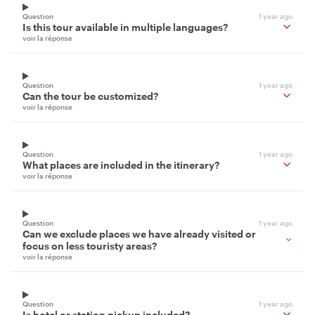
Question
1 year ago
Is this tour available in multiple languages?
voir la réponse
Question
1 year ago
Can the tour be customized?
voir la réponse
Question
1 year ago
What places are included in the itinerary?
voir la réponse
Question
1 year ago
Can we exclude places we have already visited or
focus on less touristy areas?
voir la réponse
Question
1 year ago
Is hotel or station pickup included?