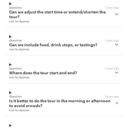
Question
1 year ago
Can we adjust the start time or extend/shorten the
tour?
voir la réponse
Question
1 year ago
Can we include food, drink stops, or tastings?
voir la réponse
Question
1 year ago
Where does the tour start and end?
voir la réponse
Question
1 year ago
Is it better to do the tour in the morning or afternoon
to avoid crowds?
voir la réponse