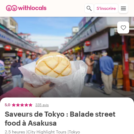
S'inscrire
5,0
335 avis
Saveurs de Tokyo : Balade street
food à Asakusa
2.5 heures
City Highlight Tours
Tokyo