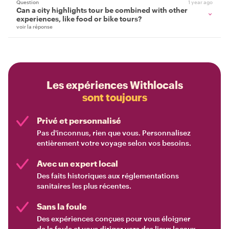
Question
1 year ago
Can a city highlights tour be combined with other
experiences, like food or bike tours?
voir la réponse
Les expériences Withlocals
sont toujours
Privé et personnalisé
Pas d'inconnus, rien que vous. Personnalisez
entièrement votre voyage selon vos besoins.
Avec un expert local
Des faits historiques aux réglementations
sanitaires les plus récentes.
Sans la foule
Des expériences conçues pour vous éloigner
de la foule et vous diriger vers des lieux locaux