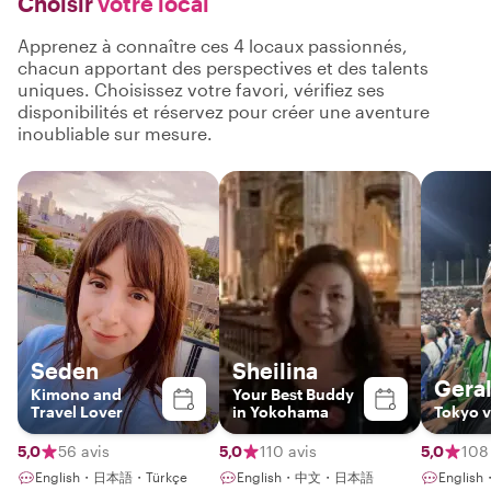
Choisir
votre local
Apprenez à connaître ces 4 locaux passionnés,
chacun apportant des perspectives et des talents
uniques. Choisissez votre favori, vérifiez ses
disponibilités et réservez pour créer une aventure
inoubliable sur mesure.
Seden
Sheilina
Gera
Kimono and
Your Best Buddy
Travel Lover
in Yokohama
Tokyo v
5,0
56 avis
5,0
110 avis
5,0
108
English・日本語・Türkçe
English・中文・日本語
Engli