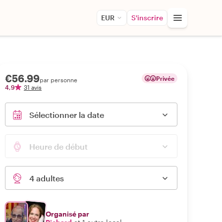
EUR
S'inscrire
€56.99
Privée
par personne
4,9
31 avis
Sélectionner la date
Heure de début
4 adultes
Organisé par