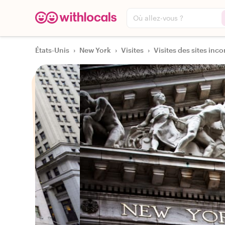
Où allez-vous ?
États-Unis
›
New York
›
Visites
›
Visites des sites inco