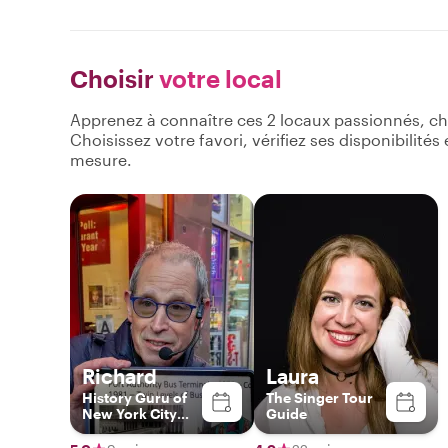
Choisir
votre local
Apprenez à connaître ces 2 locaux passionnés, ch
Choisissez votre favori, vérifiez ses disponibilité
mesure.
Richard
Laura
History Guru of
The Singer Tour
New York City
Guide
who will share
hidden gems