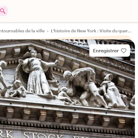
ntournables de la ville
›
L'histoire de New York : Visite du quartier financier de NYC
Enregistrer