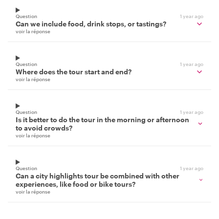
Question
1 year ago
Can we include food, drink stops, or tastings?
voir la réponse
Question
1 year ago
Where does the tour start and end?
voir la réponse
Question
1 year ago
Is it better to do the tour in the morning or afternoon
to avoid crowds?
voir la réponse
Question
1 year ago
Can a city highlights tour be combined with other
experiences, like food or bike tours?
voir la réponse