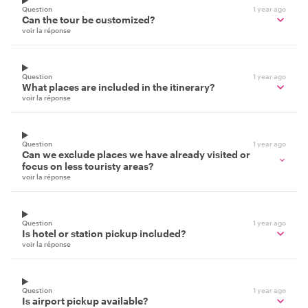
Question
1 year ago
Can the tour be customized?
voir la réponse
Question
1 year ago
What places are included in the itinerary?
voir la réponse
Question
1 year ago
Can we exclude places we have already visited or
focus on less touristy areas?
voir la réponse
Question
1 year ago
Is hotel or station pickup included?
voir la réponse
Question
1 year ago
Is airport pickup available?