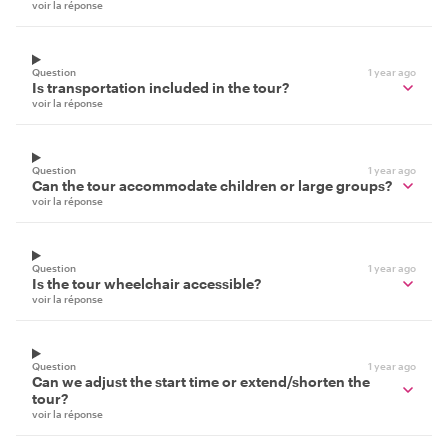
voir la réponse
Question
1 year ago
Is transportation included in the tour?
voir la réponse
Question
1 year ago
Can the tour accommodate children or large groups?
voir la réponse
Question
1 year ago
Is the tour wheelchair accessible?
voir la réponse
Question
1 year ago
Can we adjust the start time or extend/shorten the
tour?
voir la réponse