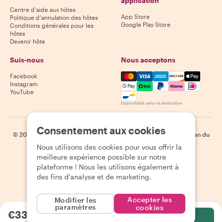
application
Centre d'aide aux hôtes
App Store
Politique d'annulation des hôtes
Google Play Store
Conditions générales pour les
hôtes
Devenir hôte
Suis-nous
Nous acceptons
Mastercard, Visa, Amex, Di
Facebook
Instagram
YouTube
Disponibilité selon la destination
Consentement aux cookies
©
2026
Withlocals.com
|
Politique de confidentialité
|
Cookies
|
Plan du
site
Nous utilisons des cookies pour vous offrir la
meilleure expérience possible sur notre
plateforme ! Nous les utilisons également à
des fins d'analyse et de marketing.
Accepter les
Modifier les
paramètres
cookies
€33.09
par personne
Sélectionnez