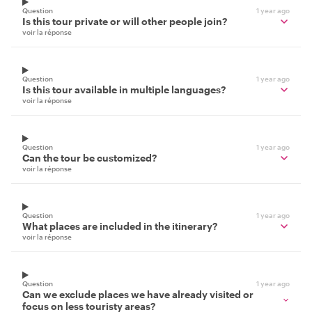
Question
1 year ago
Is this tour private or will other people join?
voir la réponse
Question
1 year ago
Is this tour available in multiple languages?
voir la réponse
Question
1 year ago
Can the tour be customized?
voir la réponse
Question
1 year ago
What places are included in the itinerary?
voir la réponse
Question
1 year ago
Can we exclude places we have already visited or
focus on less touristy areas?