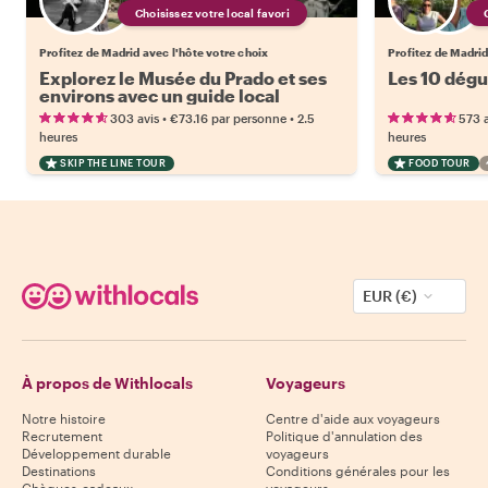
Choisissez votre local favori
Profitez de Madrid avec l'hôte votre choix
Profitez de Madrid
Explorez le Musée du Prado et ses
Les 10 dégu
environs avec un guide local
•
•
303 avis
€73.16
par personne
2.5
573 a
heures
heures
SKIP THE LINE TOUR
FOOD TOUR
EUR (€)
À propos de Withlocals
Voyageurs
Notre histoire
Centre d'aide aux voyageurs
Recrutement
Politique d'annulation des
Développement durable
voyageurs
Destinations
Conditions générales pour les