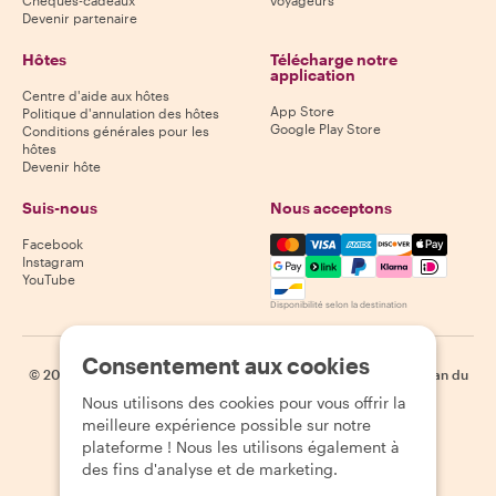
Chèques-cadeaux
voyageurs
Devenir partenaire
Hôtes
Télécharge notre
application
Centre d'aide aux hôtes
App Store
Politique d'annulation des hôtes
Google Play Store
Conditions générales pour les
hôtes
Devenir hôte
Suis-nous
Nous acceptons
Mastercard, Visa, Amex, Di
Facebook
Instagram
YouTube
Disponibilité selon la destination
Consentement aux cookies
©
2026
Withlocals.com
|
Politique de confidentialité
|
Cookies
|
Plan du
site
Nous utilisons des cookies pour vous offrir la
meilleure expérience possible sur notre
plateforme ! Nous les utilisons également à
des fins d'analyse et de marketing.