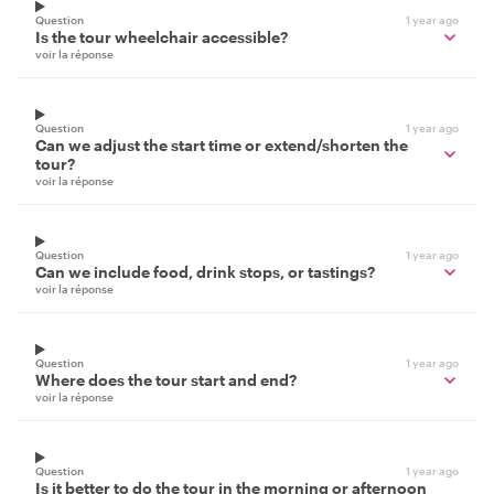
Question
1 year ago
Is the tour wheelchair accessible?
voir la réponse
Question
1 year ago
Can we adjust the start time or extend/shorten the
tour?
voir la réponse
Question
1 year ago
Can we include food, drink stops, or tastings?
voir la réponse
Question
1 year ago
Where does the tour start and end?
voir la réponse
Question
1 year ago
Is it better to do the tour in the morning or afternoon