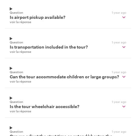
Question
1 year ago
Is airport pickup available?
voir la réponse
Question
1 year ago
Is transportation included in the tour?
voir la réponse
Question
1 year ago
Can the tour accommodate children or large groups?
voir la réponse
Question
1 year ago
Is the tour wheelchair accessible?
voir la réponse
Question
1 year ago