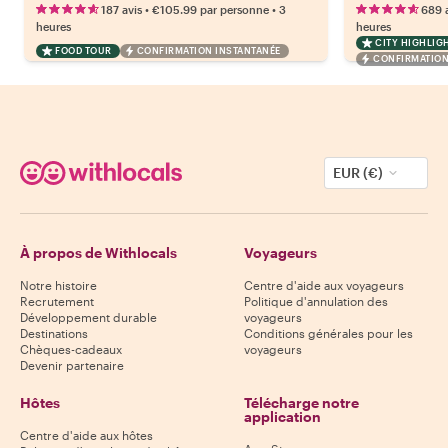
•
•
187 avis
€105.99
par personne
3
689 
heures
heures
CITY HIGHLIG
FOOD TOUR
CONFIRMATION INSTANTANÉE
CONFIRMATION
EUR (€)
À propos de Withlocals
Voyageurs
Notre histoire
Centre d'aide aux voyageurs
Recrutement
Politique d'annulation des
Développement durable
voyageurs
Destinations
Conditions générales pour les
Chèques-cadeaux
voyageurs
Devenir partenaire
Hôtes
Télécharge notre
application
Centre d'aide aux hôtes