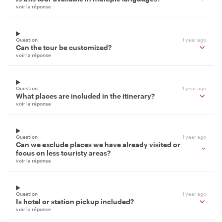
voir la réponse
Question
1 year ago
Can the tour be customized?
voir la réponse
Question
1 year ago
What places are included in the itinerary?
voir la réponse
Question
1 year ago
Can we exclude places we have already visited or
focus on less touristy areas?
voir la réponse
Question
1 year ago
Is hotel or station pickup included?
voir la réponse