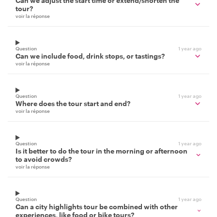
Can we adjust the start time or extend/shorten the
tour?
voir la réponse
Question
1 year ago
Can we include food, drink stops, or tastings?
voir la réponse
Question
1 year ago
Where does the tour start and end?
voir la réponse
Question
1 year ago
Is it better to do the tour in the morning or afternoon
to avoid crowds?
voir la réponse
Question
1 year ago
Can a city highlights tour be combined with other
experiences, like food or bike tours?