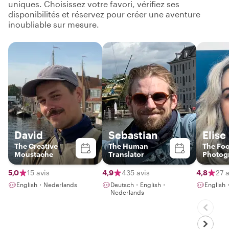
uniques. Choisissez votre favori, vérifiez ses
disponibilités et réservez pour créer une aventure
inoubliable sur mesure.
David
Sebastian
Elise
The Creative
The Human
The Fo
Moustache
Translator
Photog
5,0
15 avis
4,9
435 avis
4,8
27 a
English・Nederlands
Deutsch・English・
Englis
Nederlands