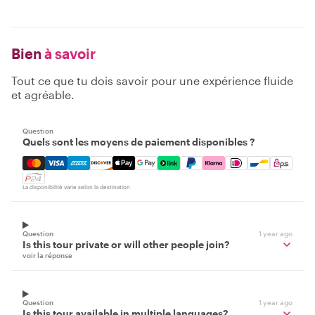
Bien
à savoir
Tout ce que tu dois savoir pour une expérience fluide
et agréable.
Question
Quels sont les moyens de paiement disponibles ?
Mastercard, Visa, Amex, Discover, Apple Pay, Google Pay
La disponibilité varie selon la destination
Question
1 year ago
Is this tour private or will other people join?
voir la réponse
Question
1 year ago
Is this tour available in multiple languages?