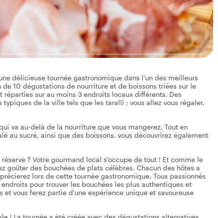
une délicieuse tournée gastronomique dans l'un des meilleurs
 de 10 dégustations de nourriture et de boissons triées sur le
t réparties sur au moins 3 endroits locaux différents. Des
piques de la ville tels que les taralli ; vous allez vous régaler,
 qui va au-delà de la nourriture que vous mangerez. Tout en
alé au sucré, ainsi que des boissons, vous découvrirez également
 réserve ? Votre gourmand local s'occupe de tout ! Et comme le
ez goûter des bouchées de plats célèbres. Chacun des hôtes a
précierez lors de cette tournée gastronomique. Tous passionnés
urs endroits pour trouver les bouchées les plus authentiques et
ts et vous ferez partie d'une expérience unique et savoureuse
le ! La tournée a été créée avec des dégustations alternatives