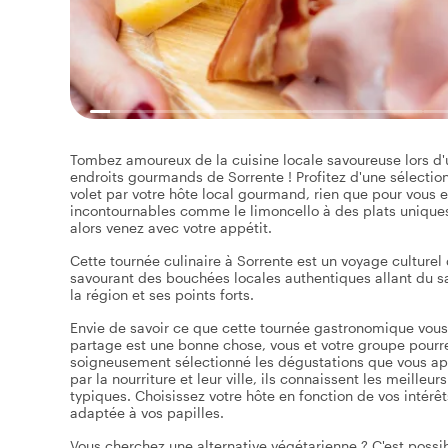
Tombez amoureux de la cuisine locale savoureuse lors d'
endroits gourmands de Sorrente ! Profitez d'une sélection
volet par votre hôte local gourmand, rien que pour vous e
incontournables comme le limoncello à des plats uniques ty
alors venez avec votre appétit.
Cette tournée culinaire à Sorrente est un voyage culturel
savourant des bouchées locales authentiques allant du s
la région et ses points forts.
Envie de savoir ce que cette tournée gastronomique vous
partage est une bonne chose, vous et votre groupe pourr
soigneusement sélectionné les dégustations que vous ap
par la nourriture et leur ville, ils connaissent les meille
typiques. Choisissez votre hôte en fonction de vos intérê
adaptée à vos papilles.
Vous cherchez une alternative végétarienne ? C'est possib