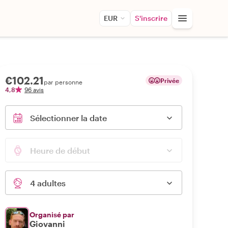
EUR
S'inscrire
€102.21
Privée
par personne
4,8
96 avis
Sélectionner la date
Heure de début
4 adultes
Organisé par
Giovanni