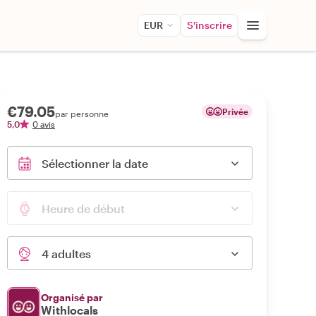
EUR
S'inscrire
€79.05
Privée
par personne
5,0
0 avis
Sélectionner la date
Heure de début
4 adultes
Organisé par
Withlocals