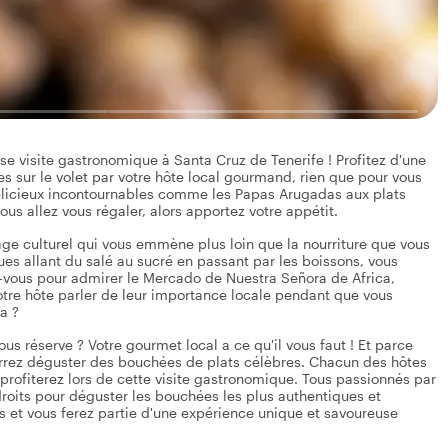
se visite gastronomique à Santa Cruz de Tenerife ! Profitez d'une
es sur le volet par votre hôte local gourmand, rien que pour vous
 délicieux incontournables comme les Papas Arugadas aux plats
us allez vous régaler, alors apportez votre appétit.
yage culturel qui vous emmène plus loin que la nourriture que vous
s allant du salé au sucré en passant par les boissons, vous
ez-vous pour admirer le Mercado de Nuestra Señora de Africa,
votre hôte parler de leur importance locale pendant que vous
a ?
s réserve ? Votre gourmet local a ce qu'il vous faut ! Et parce
ourrez déguster des bouchées de plats célèbres. Chacun des hôtes
rofiterez lors de cette visite gastronomique. Tous passionnés par
ndroits pour déguster les bouchées les plus authentiques et
ts et vous ferez partie d'une expérience unique et savoureuse