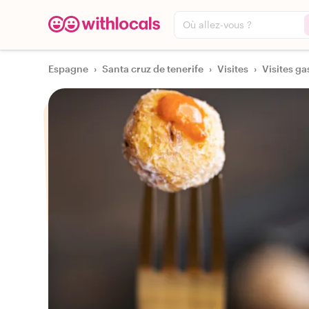
Où allez-vous ?
Espagne
›
Santa cruz de tenerife
›
Visites
›
Visites g