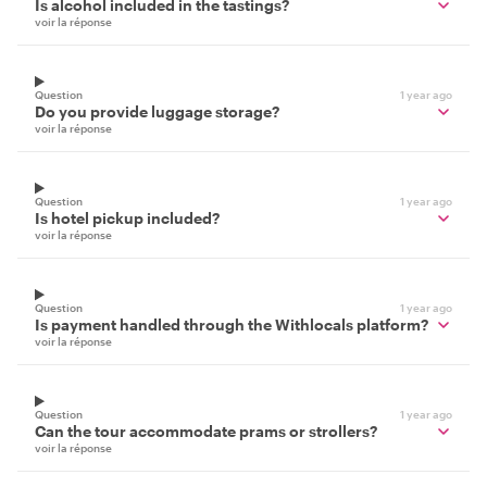
Is alcohol included in the tastings?
voir la réponse
Question
1 year ago
Do you provide luggage storage?
voir la réponse
Question
1 year ago
Is hotel pickup included?
voir la réponse
Question
1 year ago
Is payment handled through the Withlocals platform?
voir la réponse
Question
1 year ago
Can the tour accommodate prams or strollers?
voir la réponse