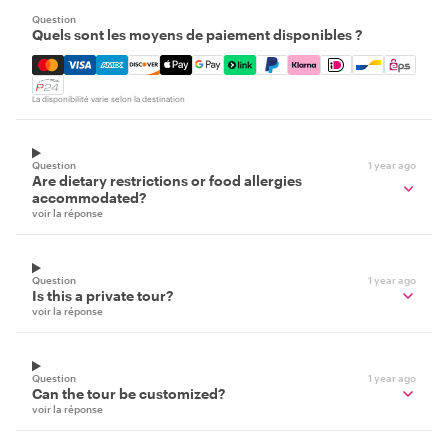
Question
Quels sont les moyens de paiement disponibles ?
Mastercard, Visa, Amex, Discover, Apple Pay, Google Pay
La disponibilité varie selon la destination
Question
1 year ago
Are dietary restrictions or food allergies
accommodated?
voir la réponse
Question
1 year ago
Is this a private tour?
voir la réponse
Question
1 year ago
Can the tour be customized?
voir la réponse