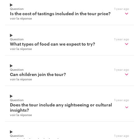
Question
1 year ago
Is the cost of tastings included in the tour price?
voir la réponse
Question
1 year ago
What types of food can we expect to try?
voir la réponse
Question
1 year ago
Can children join the tour?
voir la réponse
Question
1 year ago
Does the tour include any sightseeing or cultural
insights?
voir la réponse
Question
1 year ago