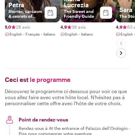
Petra
Lucrezia
Sara
Stories, sarcasm
The Sweet and
& secrets of
Friendly Guide
The Sto
Tuscany
5,0
28 avis
4,9
39 avis
4,9
63 
English・Français・Italiano
English・Italiano
English・
Ceci est
le programme
Découvrez le programme ci-dessous pour voir ce que
vous allez faire avec votre hôte local. N'hésitez pas à
personnaliser cette offre avec l'hôte de votre choix.
Point de rendez-vous
Rendez-vous à At the entrance of Palazzo dell'Orologio -
Pisa pour commencer votre aventure