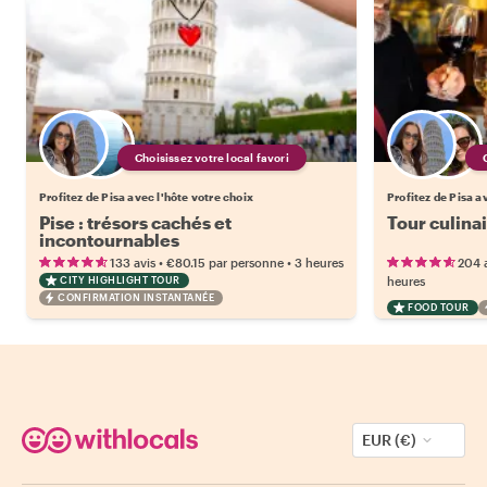
Choisissez votre local favori
Profitez de Pisa avec l'hôte votre choix
Profitez de Pisa a
Pise : trésors cachés et
Tour culinai
incontournables
•
•
133 avis
€80.15
par personne
3 heures
204 
CITY HIGHLIGHT TOUR
heures
CONFIRMATION INSTANTANÉE
FOOD TOUR
EUR (€)