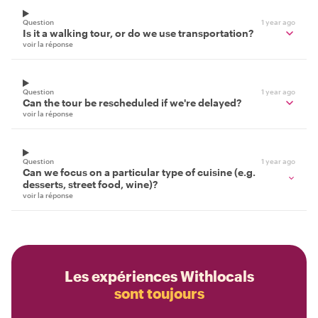
Question
1 year ago
Is it a walking tour, or do we use transportation?
voir la réponse
Question
1 year ago
Can the tour be rescheduled if we're delayed?
voir la réponse
Question
1 year ago
Can we focus on a particular type of cuisine (e.g.
desserts, street food, wine)?
voir la réponse
Les expériences Withlocals
sont toujours