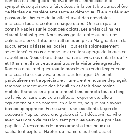
Ramona est une guide incroyablement enthousiaste et
sympathique qui nous a fait découvrir la véritable atmosphère
de Naples de manière amusante et détendue. Elle a parlé avec
passion de l'histoire de la ville et avait des anecdotes
intéressantes à raconter à chaque étape. On sent qu'elle
connaît Naples sur le bout des doigts. Les arrêts culinaires
étaient fantastiques. Nous avons goûté, entre autres, une
délicieuse pizza frite, une authentique pizza Margherita et de
succulentes pâtisseries locales. Tout était soigneusement
sélectionné et nous a donné un excellent aperçu de la cuisine
napolitaine. Nous étions deux mamans avec nos enfants de 17
et 18 ans, et ils ont eux aussi trouvé la visite très agréable.
Ramona a su impliquer tout le monde et a rendu l'expérience
intéressante et conviviale pour tous les âges. Un point
particulièrement appréciable : l'une d'entre nous se déplaçait
temporairement avec des béquilles et était donc moins
mobile. Ramona en a parfaitement tenu compte tout au long
de la visite, sans que cela n'affecte l'expérience. Elle a
également pris en compte les allergies, ce que nous avons
beaucoup apprécié. En résumé : une excellente façon de
découvrir Naples, avec une guide qui fait découvrir sa ville
avec beaucoup de passion, tant pour les yeux que pour les
papilles. À recommander absolument à tous ceux qui
souhaitent explorer Naples de manière authentique et