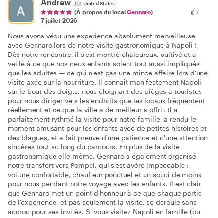
Andrew
🇺🇸
United States
(À propos du local
Gennaro
)
7 juillet 2026
Nous avons vécu une expérience absolument merveilleuse
avec Gennaro lors de notre visite gastronomique à Napoli !
Dès notre rencontre, il s'est montré chaleureux, cultivé et a
veillé à ce que nos deux enfants soient tout aussi impliqués
que les adultes — ce qui n'est pas une mince affaire lors d'une
visite axée sur la nourriture. Il connaît manifestement Napoli
sur le bout des doigts, nous éloignant des pièges à touristes
pour nous diriger vers les endroits que les locaux fréquentent
réellement et ce que la ville a de meilleur à offrir. Il a
parfaitement rythmé la visite pour notre famille, a rendu le
moment amusant pour les enfants avec de petites histoires et
des blagues, et a fait preuve d'une patience et d'une attention
sincères tout au long du parcours. En plus de la visite
gastronomique elle-même, Gennaro a également organisé
notre transfert vers Pompei, qui s'est avéré impeccable :
voiture confortable, chauffeur ponctuel et un souci de moins
pour nous pendant notre voyage avec les enfants. Il est clair
que Gennaro met un point d'honneur à ce que chaque partie
de l'expérience, et pas seulement la visite, se déroule sans
accroc pour ses invités. Si vous visitez Napoli en famille (ou