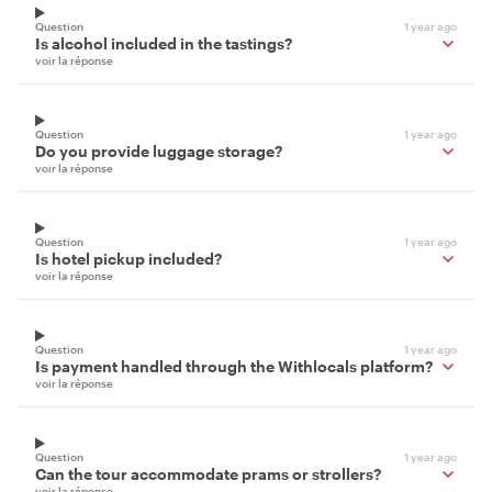
Question
1 year ago
Is alcohol included in the tastings?
voir la réponse
Question
1 year ago
Do you provide luggage storage?
voir la réponse
Question
1 year ago
Is hotel pickup included?
voir la réponse
Question
1 year ago
Is payment handled through the Withlocals platform?
voir la réponse
Question
1 year ago
Can the tour accommodate prams or strollers?
voir la réponse