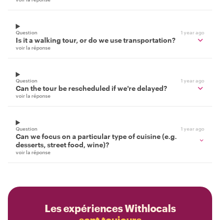
Question
1 year ago
Is it a walking tour, or do we use transportation?
voir la réponse
Question
1 year ago
Can the tour be rescheduled if we're delayed?
voir la réponse
Question
1 year ago
Can we focus on a particular type of cuisine (e.g.
desserts, street food, wine)?
voir la réponse
Les expériences Withlocals