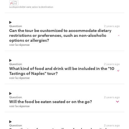
La disponibilité varie selon la destination
Question
2 years ago
Can the tour be customized to accommodate dietary
restrictions or preferences, such as non-alcoholic
options or allergies?
voir la réponse
Question
2 years ago
What kind of food and drink will be included in the "10
Tastings of Naples" tour?
voir la réponse
Question
2 years ago
Will the food be eaten seated or on the go?
voir la réponse
Question
2 years ago