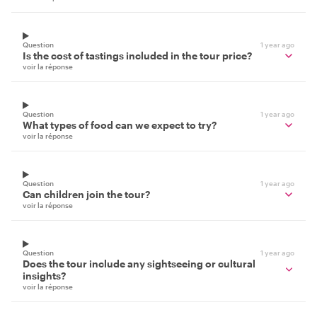
Question
1 year ago
Is the cost of tastings included in the tour price?
voir la réponse
Question
1 year ago
What types of food can we expect to try?
voir la réponse
Question
1 year ago
Can children join the tour?
voir la réponse
Question
1 year ago
Does the tour include any sightseeing or cultural
insights?
voir la réponse