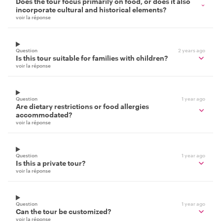
Does the tour focus primarily on food, or does it also
incorporate cultural and historical elements?
voir la réponse
Question
2 years ago
Is this tour suitable for families with children?
voir la réponse
Question
1 year ago
Are dietary restrictions or food allergies
accommodated?
voir la réponse
Question
1 year ago
Is this a private tour?
voir la réponse
Question
1 year ago
Can the tour be customized?
voir la réponse