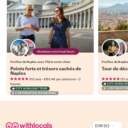
Choisissez votre local favori
Profitez de Naples avec l'hôte votre choix
Profitez de Naples
Points forts et trésors cachés de
Tour de déc
Naples
•
•
310 avis
€83.46
par personne
3
121 a
heures
CITY HIGHLIG
CONFIRMATION
CITY HIGHLIGHT TOUR
CONFIRMATION INSTANTANÉE
EUR (€)