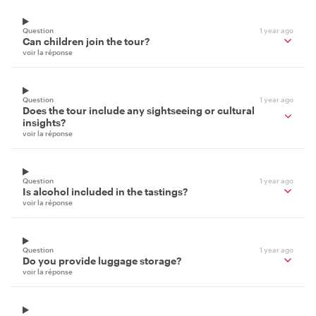
Question
1 year ago
Can children join the tour?
voir la réponse
Question
1 year ago
Does the tour include any sightseeing or cultural
insights?
voir la réponse
Question
1 year ago
Is alcohol included in the tastings?
voir la réponse
Question
1 year ago
Do you provide luggage storage?
voir la réponse