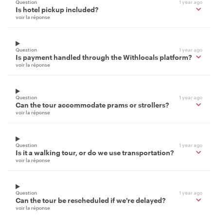
Question
1 year ago
Is hotel pickup included?
voir la réponse
Question
1 year ago
Is payment handled through the Withlocals platform?
voir la réponse
Question
1 year ago
Can the tour accommodate prams or strollers?
voir la réponse
Question
1 year ago
Is it a walking tour, or do we use transportation?
voir la réponse
Question
1 year ago
Can the tour be rescheduled if we're delayed?
voir la réponse