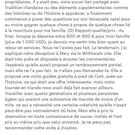
propriétaires. Il y avait peu, voire aucun lien partagé avec
Tradition irlandaise ou des éléments supplémentaires comme
des histoires ou de l'histoire à apprécier. a finalement
commencé à poser des questions sur son Venezuela natal pour
au moins gagner quelque chose à propos de quelque chose lié
à la nourriture pour ma famille. (D) Rapport qualité/prix : Au
final, lorsque je dépense entre 800 et 900 € pour mon famille
(plus de 1 000 USD), je devrais me sentir très bien quant au
retour en services. Nous ne l'avons pas fait. Le lendemain, j'ai
expliqué notre déception à Mary via le Withlocals site. Elle
était très polie et disposée à écouter les commentaires.
J'espérais qu'elle aurait proposé un remboursement partiel,
mais elle ne l'a pas fait. Je n'allais pas Demandez-le. Elle a
proposé une visite guidée gratuite à pied de Cork, axée sur
l'histoire. ce qui était une offre intéressante, mais notre
tournée en Irlande nous avait déjà fait avancer ailleurs.
Travailler avec quatre générations et plusieurs personnes
âgées qui avaient une autonomie de marche de moins d'un
mile, ce qui a nécessité une certaine créativité qu'elle n'avait
peut-être pas normalement dû faire. Mais elle a pris la
réservation en toute connaissance de cause. invités et l'ont
pris au même prix que celui annoncé. Je ne peux pas
recommander cette visite à d’autres.