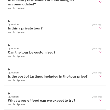
accommodated?
voir la réponse
Question
1 year ago
Is this a private tour?
voir la réponse
Question
1 year ago
Can the tour be customized?
voir la réponse
Question
1 year ago
Is the cost of tastings included in the tour price?
voir la réponse
Question
1 year ago
What types of food can we expect to try?
voir la réponse