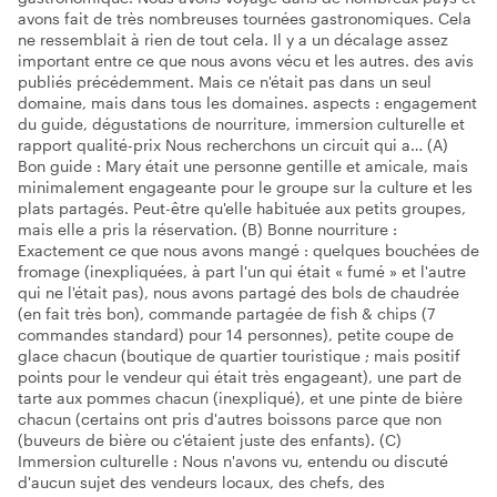
avons fait de très nombreuses tournées gastronomiques. Cela
ne ressemblait à rien de tout cela. Il y a un décalage assez
important entre ce que nous avons vécu et les autres. des avis
publiés précédemment. Mais ce n'était pas dans un seul
domaine, mais dans tous les domaines. aspects : engagement
du guide, dégustations de nourriture, immersion culturelle et
rapport qualité-prix Nous recherchons un circuit qui a… (A)
Bon guide : Mary était une personne gentille et amicale, mais
minimalement engageante pour le groupe sur la culture et les
plats partagés. Peut-être qu'elle habituée aux petits groupes,
mais elle a pris la réservation. (B) Bonne nourriture :
Exactement ce que nous avons mangé : quelques bouchées de
fromage (inexpliquées, à part l'un qui était « fumé » et l'autre
qui ne l'était pas), nous avons partagé des bols de chaudrée
(en fait très bon), commande partagée de fish & chips (7
commandes standard) pour 14 personnes), petite coupe de
glace chacun (boutique de quartier touristique ; mais positif
points pour le vendeur qui était très engageant), une part de
tarte aux pommes chacun (inexpliqué), et une pinte de bière
chacun (certains ont pris d'autres boissons parce que non
(buveurs de bière ou c'étaient juste des enfants). (C)
Immersion culturelle : Nous n'avons vu, entendu ou discuté
d'aucun sujet des vendeurs locaux, des chefs, des