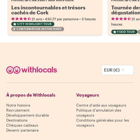
Les incontournables et trésors
Tournée des
cachés de Cork
dégustations
pittoresque
•
•
21 avis
€61.77
par personne
3 heures
21 av
CITY HIGHLIGHT TOUR
heures
CONFIRMATION INSTANTANÉE
FOOD TOUR
EUR (€)
À propos de Withlocals
Voyageurs
Notre histoire
Centre d'aide aux voyageurs
Recrutement
Politique d'annulation des
Développement durable
voyageurs
Destinations
Conditions générales pour les
Chèques-cadeaux
voyageurs
Devenir partenaire