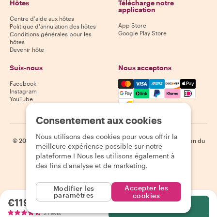
Hôtes
Télécharge notre
application
Centre d'aide aux hôtes
App Store
Politique d'annulation des hôtes
Google Play Store
Conditions générales pour les
hôtes
Devenir hôte
Suis-nous
Nous acceptons
Mastercard, Visa, Amex, Di
Facebook
Instagram
YouTube
Disponibilité selon la destination
Consentement aux cookies
Nous utilisons des cookies pour vous offrir la
©
2026
Withlocals.com
|
Politique de confidentialité
|
Cookies
|
Plan du
meilleure expérience possible sur notre
site
plateforme ! Nous les utilisons également à
des fins d'analyse et de marketing.
Accepter les
Modifier les
paramètres
cookies
€119.12
par personne
Sélectionnez
21 avis