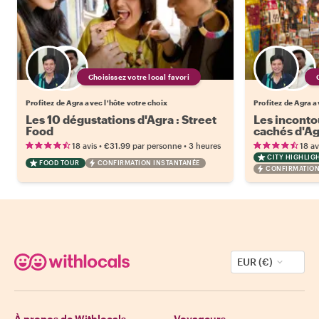
Choisissez votre local favori
Profitez de Agra avec l'hôte votre choix
Profitez de Agra a
Les 10 dégustations d'Agra : Street
Les inconto
Food
cachés d'A
•
•
18 avis
€31.99
par personne
3 heures
18 av
CITY HIGHLIG
FOOD TOUR
CONFIRMATION INSTANTANÉE
CONFIRMATION
EUR (€)
À propos de Withlocals
Voyageurs