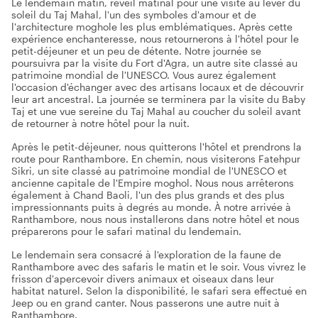
Le lendemain matin, réveil matinal pour une visite au lever du
soleil du Taj Mahal, l'un des symboles d'amour et de
l'architecture moghole les plus emblématiques. Après cette
expérience enchanteresse, nous retournerons à l'hôtel pour le
petit-déjeuner et un peu de détente. Notre journée se
poursuivra par la visite du Fort d'Agra, un autre site classé au
patrimoine mondial de l'UNESCO. Vous aurez également
l'occasion d'échanger avec des artisans locaux et de découvrir
leur art ancestral. La journée se terminera par la visite du Baby
Taj et une vue sereine du Taj Mahal au coucher du soleil avant
de retourner à notre hôtel pour la nuit.
Après le petit-déjeuner, nous quitterons l'hôtel et prendrons la
route pour Ranthambore. En chemin, nous visiterons Fatehpur
Sikri, un site classé au patrimoine mondial de l'UNESCO et
ancienne capitale de l'Empire moghol. Nous nous arrêterons
également à Chand Baoli, l'un des plus grands et des plus
impressionnants puits à degrés au monde. À notre arrivée à
Ranthambore, nous nous installerons dans notre hôtel et nous
préparerons pour le safari matinal du lendemain.
Le lendemain sera consacré à l'exploration de la faune de
Ranthambore avec des safaris le matin et le soir. Vous vivrez le
frisson d'apercevoir divers animaux et oiseaux dans leur
habitat naturel. Selon la disponibilité, le safari sera effectué en
Jeep ou en grand canter. Nous passerons une autre nuit à
Ranthambore.