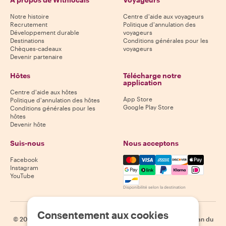
Notre histoire
Centre d'aide aux voyageurs
Recrutement
Politique d'annulation des
Développement durable
voyageurs
Destinations
Conditions générales pour les
Chèques-cadeaux
voyageurs
Devenir partenaire
Hôtes
Télécharge notre
application
Centre d'aide aux hôtes
App Store
Politique d'annulation des hôtes
Google Play Store
Conditions générales pour les
hôtes
Devenir hôte
Suis-nous
Nous acceptons
Mastercard, Visa, Amex, Di
Facebook
Instagram
YouTube
Disponibilité selon la destination
Consentement aux cookies
©
2026
Withlocals.com
|
Politique de confidentialité
|
Cookies
|
Plan du