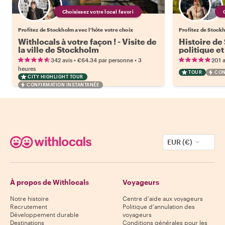
Choisissez votre local favori
Profitez de Stockholm avec l'hôte votre choix
Profitez de Stockh
Withlocals à votre façon ! - Visite de
Histoire de
la ville de Stockholm
politique e
•
•
342 avis
€64.34
par personne
3
201 a
heures
TOUR
CON
CITY HIGHLIGHT TOUR
CONFIRMATION INSTANTANÉE
EUR (€)
À propos de Withlocals
Voyageurs
Notre histoire
Centre d'aide aux voyageurs
Recrutement
Politique d'annulation des
Développement durable
voyageurs
Destinations
Conditions générales pour les