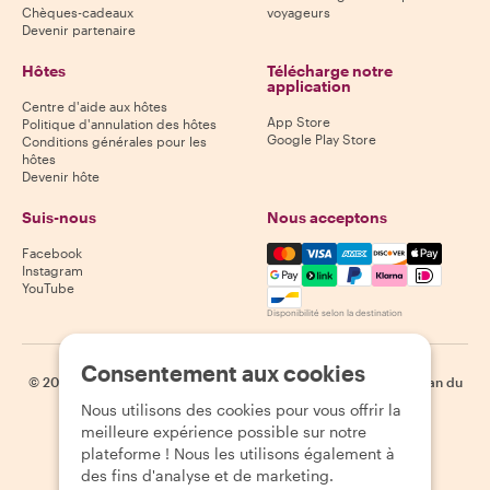
Chèques-cadeaux
voyageurs
Devenir partenaire
Hôtes
Télécharge notre
application
Centre d'aide aux hôtes
App Store
Politique d'annulation des hôtes
Google Play Store
Conditions générales pour les
hôtes
Devenir hôte
Suis-nous
Nous acceptons
Mastercard, Visa, Amex, Di
Facebook
Instagram
YouTube
Disponibilité selon la destination
Consentement aux cookies
©
2026
Withlocals.com
|
Politique de confidentialité
|
Cookies
|
Plan du
site
Nous utilisons des cookies pour vous offrir la
meilleure expérience possible sur notre
plateforme ! Nous les utilisons également à
des fins d'analyse et de marketing.