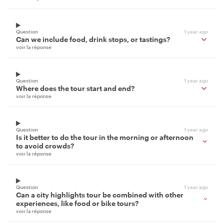
Question
1 year ago
Can we include food, drink stops, or tastings?
voir la réponse
Question
1 year ago
Where does the tour start and end?
voir la réponse
Question
1 year ago
Is it better to do the tour in the morning or afternoon
to avoid crowds?
voir la réponse
Question
1 year ago
Can a city highlights tour be combined with other
experiences, like food or bike tours?
voir la réponse