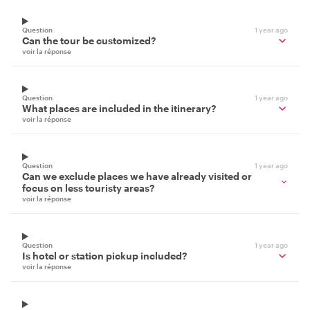
Question
1 year ago
Can the tour be customized?
voir la réponse
Question
1 year ago
What places are included in the itinerary?
voir la réponse
Question
1 year ago
Can we exclude places we have already visited or
focus on less touristy areas?
voir la réponse
Question
1 year ago
Is hotel or station pickup included?
voir la réponse