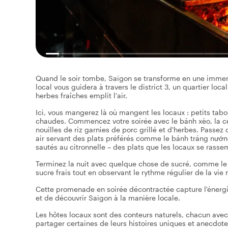
Quand le soir tombe, Saïgon se transforme en une immens
local vous guidera à travers le district 3, un quartier loc
herbes fraîches emplit l'air.
Ici, vous mangerez là où mangent les locaux : petits tabou
chaudes. Commencez votre soirée avec le bánh xèo, la cé
nouilles de riz garnies de porc grillé et d'herbes. Passez 
air servant des plats préférés comme le bánh tráng nướn
sautés au citronnelle – des plats que les locaux se rasse
Terminez la nuit avec quelque chose de sucré, comme le 
sucre frais tout en observant le rythme régulier de la vi
Cette promenade en soirée décontractée capture l'énergie
et de découvrir Saïgon à la manière locale.
Les hôtes locaux sont des conteurs naturels, chacun avec un
partager certaines de leurs histoires uniques et anecdote