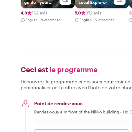
guide – your
Local Explorer
storyteller & local
friend in Vietnam
4,8
162 avis
5,0
372 avis
3
English・Vietnamese
English・Vietnamese
Ceci est
le programme
Découvrez le programme ci-dessous pour voir ce qu
personnaliser cette offre avec l'hôte de votre choi
Point de rendez-vous
Rendez-vous à In front of the Nikko building - Ho