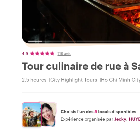
4,9
719 avis
Tour culinaire de rue à S
2.5 heures
City Highlight Tours
Ho Chi Minh Cit
Choisis l'un des
5
locals disponibles
Expérience organisée par
Jecky
,
HUY