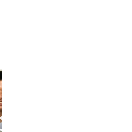
or
total