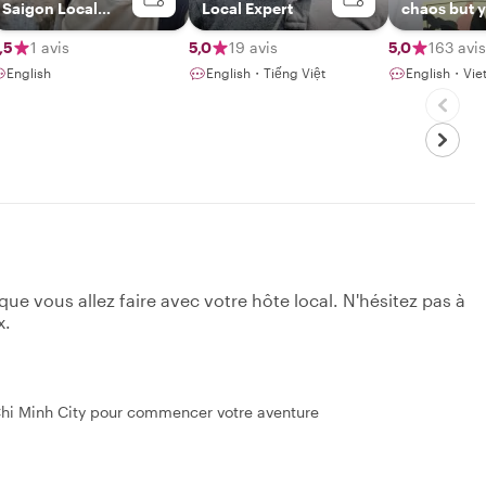
Saigon Local
Local Expert
chaos but 
Guide
are at peac
me.
,5
1 avis
5,0
19 avis
5,0
163 avis
English
English・Tiếng Việt
English・Vie
e vous allez faire avec votre hôte local. N'hésitez pas à
x.
 Chi Minh City pour commencer votre aventure