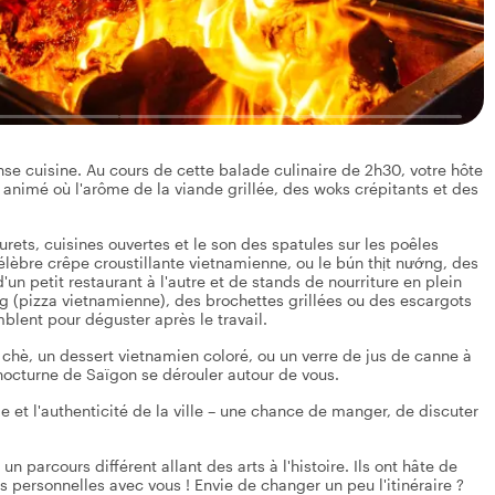
e cuisine. Au cours de cette balade culinaire de 2h30, votre hôte
al animé où l'arôme de la viande grillée, des woks crépitants et des
rets, cuisines ouvertes et le son des spatules sur les poêles
lèbre crêpe croustillante vietnamienne, ou le bún thịt nướng, des
d'un petit restaurant à l'autre et de stands de nourriture en plein
g (pizza vietnamienne), des brochettes grillées ou des escargots
mblent pour déguster après le travail.
chè, un dessert vietnamien coloré, ou un verre de jus de canne à
e nocturne de Saïgon se dérouler autour de vous.
 et l'authenticité de la ville – une chance de manger, de discuter
 parcours différent allant des arts à l'histoire. Ils ont hâte de
s personnelles avec vous ! Envie de changer un peu l'itinéraire ?