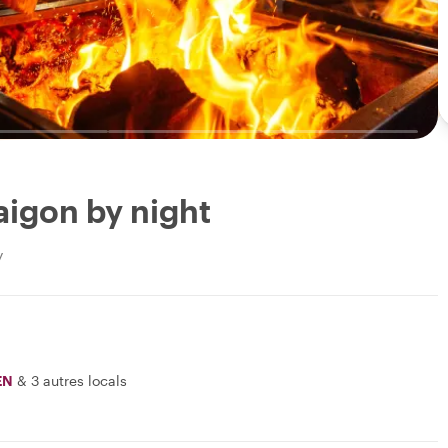
aigon by night
y
EN
&
3 autres locals