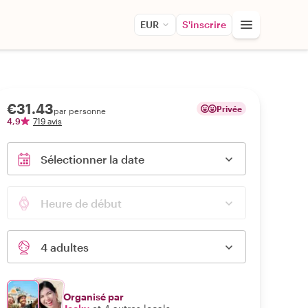
EUR
S'inscrire
€31.43
Privée
par personne
4,9
719 avis
Sélectionner la date
Heure de début
4 adultes
Organisé par