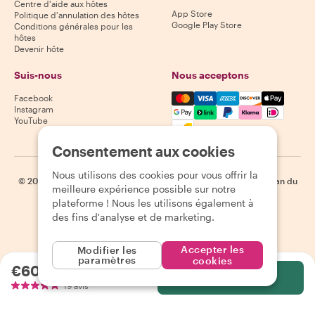
Centre d'aide aux hôtes
App Store
Politique d'annulation des hôtes
Google Play Store
Conditions générales pour les
hôtes
Devenir hôte
Suis-nous
Nous acceptons
Mastercard, Visa, Amex, Di
Facebook
Instagram
YouTube
Disponibilité selon la destination
Consentement aux cookies
Nous utilisons des cookies pour vous offrir la
©
2026
Withlocals.com
|
Politique de confidentialité
|
Cookies
|
Plan du
meilleure expérience possible sur notre
site
plateforme ! Nous les utilisons également à
des fins d'analyse et de marketing.
Accepter les
Modifier les
paramètres
cookies
€60.00
par personne
Sélectionnez
19 avis