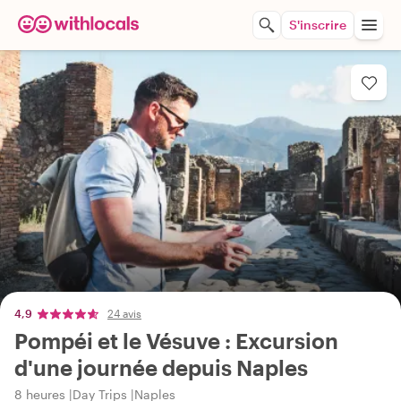
S'inscrire
4,9
24 avis
Pompéi et le Vésuve : Excursion
d'une journée depuis Naples
8 heures
Day Trips
Naples