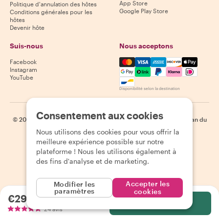
App Store
Politique d'annulation des hôtes
Google Play Store
Conditions générales pour les
hôtes
Devenir hôte
Suis-nous
Nous acceptons
Mastercard, Visa, Amex, Di
Facebook
Instagram
YouTube
Disponibilité selon la destination
Consentement aux cookies
©
2026
Withlocals.com
|
Politique de confidentialité
|
Cookies
|
Plan du
site
Nous utilisons des cookies pour vous offrir la
meilleure expérience possible sur notre
plateforme ! Nous les utilisons également à
des fins d'analyse et de marketing.
Accepter les
Modifier les
paramètres
cookies
€291.18
par personne
Sélectionnez
24 avis