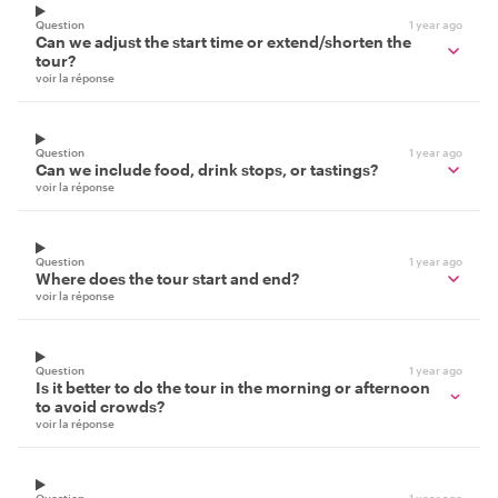
Question
1 year ago
Can we adjust the start time or extend/shorten the
tour?
voir la réponse
Question
1 year ago
Can we include food, drink stops, or tastings?
voir la réponse
Question
1 year ago
Where does the tour start and end?
voir la réponse
Question
1 year ago
Is it better to do the tour in the morning or afternoon
to avoid crowds?
voir la réponse