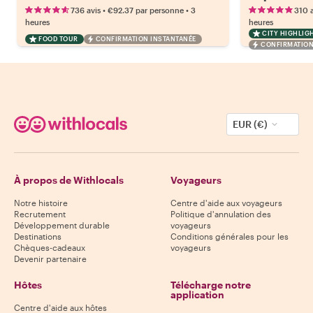
•
•
736 avis
€92.37
par personne
3
310 a
heures
heures
CITY HIGHLIG
FOOD TOUR
CONFIRMATION INSTANTANÉE
CONFIRMATION
EUR (€)
À propos de Withlocals
Voyageurs
Notre histoire
Centre d'aide aux voyageurs
Recrutement
Politique d'annulation des
Développement durable
voyageurs
Destinations
Conditions générales pour les
Chèques-cadeaux
voyageurs
Devenir partenaire
Hôtes
Télécharge notre
application
Centre d'aide aux hôtes