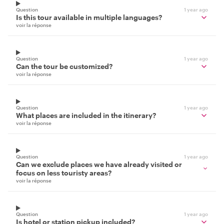
Question
1 year ago
Is this tour available in multiple languages?
voir la réponse
Question
1 year ago
Can the tour be customized?
voir la réponse
Question
1 year ago
What places are included in the itinerary?
voir la réponse
Question
1 year ago
Can we exclude places we have already visited or
focus on less touristy areas?
voir la réponse
Question
1 year ago
Is hotel or station pickup included?