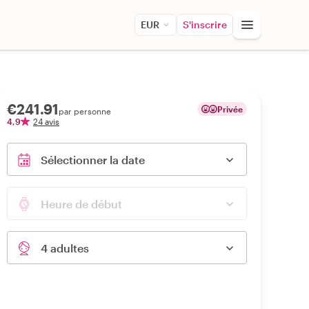
EUR
S'inscrire
€241.91
Privée
par personne
4,9
24 avis
Sélectionner la date
Heure de début
4 adultes