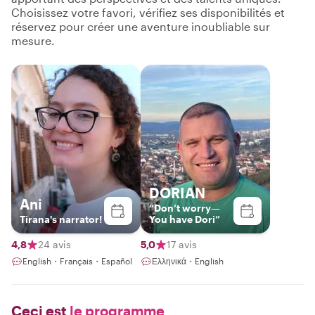
Choisissez votre favori, vérifiez ses disponibilités et
réservez pour créer une aventure inoubliable sur
mesure.
DORIAN
Ani
“Don’t worry—
Tirana's narrator!
You have Dori”
4,8
24 avis
5,0
17 avis
English・Français・Español
Ελληνικά・English
Ceci est
le programme