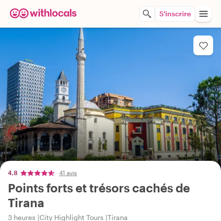
S'inscrire
4,8
41 avis
Points forts et trésors cachés de
Tirana
3 heures
City Highlight Tours
Tirana