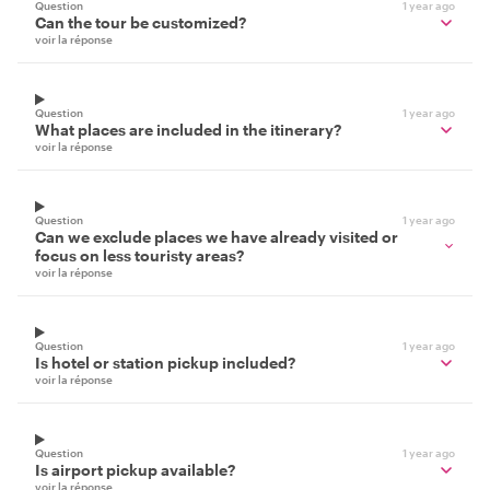
Question
1 year ago
Can the tour be customized?
voir la réponse
Question
1 year ago
What places are included in the itinerary?
voir la réponse
Question
1 year ago
Can we exclude places we have already visited or
focus on less touristy areas?
voir la réponse
Question
1 year ago
Is hotel or station pickup included?
voir la réponse
Question
1 year ago
Is airport pickup available?
voir la réponse