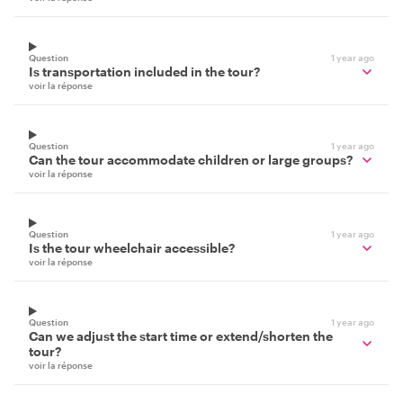
Question
1 year ago
Is transportation included in the tour?
voir la réponse
Question
1 year ago
Can the tour accommodate children or large groups?
voir la réponse
Question
1 year ago
Is the tour wheelchair accessible?
voir la réponse
Question
1 year ago
Can we adjust the start time or extend/shorten the
tour?
voir la réponse