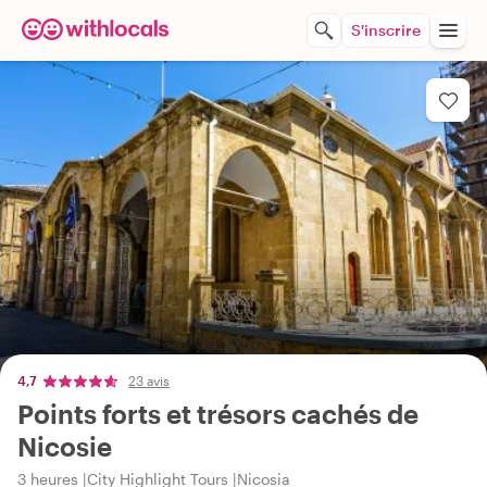
S'inscrire
4,7
23 avis
Points forts et trésors cachés de
Nicosie
3 heures
City Highlight Tours
Nicosia