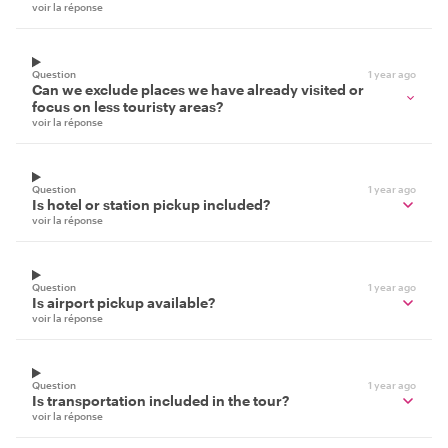
voir la réponse
Question
1 year ago
Can we exclude places we have already visited or
focus on less touristy areas?
voir la réponse
Question
1 year ago
Is hotel or station pickup included?
voir la réponse
Question
1 year ago
Is airport pickup available?
voir la réponse
Question
1 year ago
Is transportation included in the tour?
voir la réponse