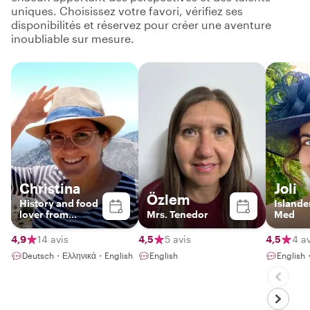
uniques. Choisissez votre favori, vérifiez ses
disponibilités et réservez pour créer une aventure
inoubliable sur mesure.
Christina
Joli
Özlem
History and food
Islande
lover from
Mrs. Tenedor
Med
Cyprus
4,9
14 avis
4,5
5 avis
4,5
4 av
Deutsch・Ελληνικά・English
English
English