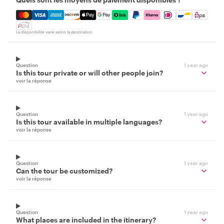
Mastercard, Visa, Amex, Discover, Apple Pay, Google Pay
La disponibilité varie selon la destination
Question
1 year ago
Is this tour private or will other people join?
voir la réponse
Question
1 year ago
Is this tour available in multiple languages?
voir la réponse
Question
1 year ago
Can the tour be customized?
voir la réponse
Question
1 year ago
What places are included in the itinerary?