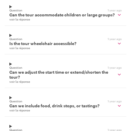
Question
1 year ago
Can the tour accommodate children or large groups?
voir la réponse
Question
1 year ago
Is the tour wheelchair accessible?
voir la réponse
Question
1 year ago
Can we adjust the start time or extend/shorten the
tour?
voir la réponse
Question
1 year ago
Can we include food, drink stops, or tastings?
voir la réponse
Question
1 year ago