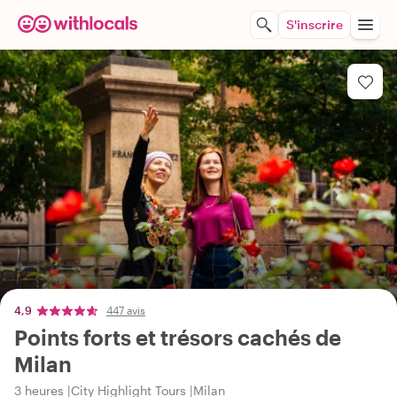
S'inscrire
4,9
447 avis
Points forts et trésors cachés de
Milan
3 heures
City Highlight Tours
Milan