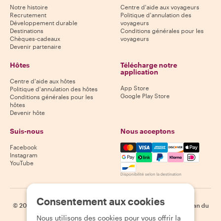
Notre histoire
Centre d'aide aux voyageurs
Recrutement
Politique d'annulation des
Développement durable
voyageurs
Destinations
Conditions générales pour les
Chèques-cadeaux
voyageurs
Devenir partenaire
Hôtes
Télécharge notre
application
Centre d'aide aux hôtes
App Store
Politique d'annulation des hôtes
Google Play Store
Conditions générales pour les
hôtes
Devenir hôte
Suis-nous
Nous acceptons
Mastercard, Visa, Amex, Di
Facebook
Instagram
YouTube
Disponibilité selon la destination
Consentement aux cookies
©
2026
Withlocals.com
|
Politique de confidentialité
|
Cookies
|
Plan du
site
Nous utilisons des cookies pour vous offrir la