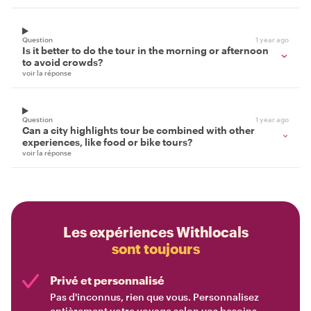
Question
1 year ago
Is it better to do the tour in the morning or afternoon
to avoid crowds?
voir la réponse
Question
1 year ago
Can a city highlights tour be combined with other
experiences, like food or bike tours?
voir la réponse
Les expériences Withlocals
sont toujours
Privé et personnalisé
Pas d'inconnus, rien que vous. Personnalisez
entièrement votre voyage selon vos besoins.