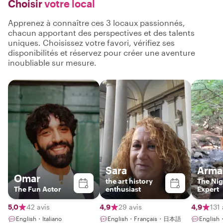
Choisir
votre local
Apprenez à connaître ces 3 locaux passionnés,
chacun apportant des perspectives et des talents
uniques. Choisissez votre favori, vérifiez ses
disponibilités et réservez pour créer une aventure
inoubliable sur mesure.
Sara
Arma
Omar
the art history
The Nig
The Fun Actor
enthusiast
Expert
5,0
42 avis
4,9
29 avis
4,9
131 
English・Italiano
English・Français・日本語
English