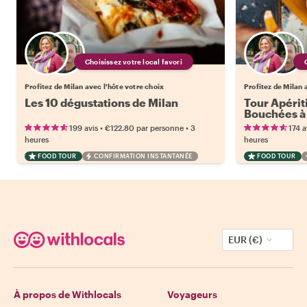
Choisissez votre local favori
Profitez de Milan avec l'hôte votre choix
Profitez de Milan 
Les 10 dégustations de Milan
Tour Apériti
Bouchées à 
•
•
199 avis
€122.80
par personne
3
174 a
heures
heures
FOOD TOUR
CONFIRMATION INSTANTANÉE
FOOD TOUR
EUR (€)
À propos de Withlocals
Voyageurs