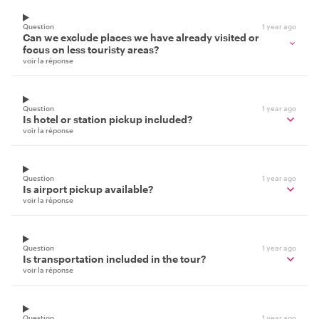
Question
1 year ago
Can we exclude places we have already visited or
focus on less touristy areas?
voir la réponse
Question
1 year ago
Is hotel or station pickup included?
voir la réponse
Question
1 year ago
Is airport pickup available?
voir la réponse
Question
1 year ago
Is transportation included in the tour?
voir la réponse
Question
1 year ago