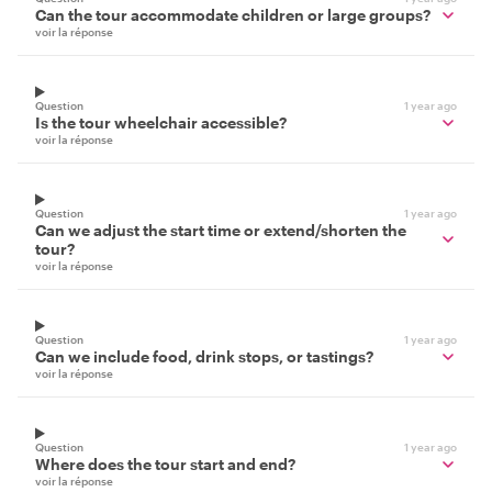
Can the tour accommodate children or large groups?
voir la réponse
Question
1 year ago
Is the tour wheelchair accessible?
voir la réponse
Question
1 year ago
Can we adjust the start time or extend/shorten the
tour?
voir la réponse
Question
1 year ago
Can we include food, drink stops, or tastings?
voir la réponse
Question
1 year ago
Where does the tour start and end?
voir la réponse