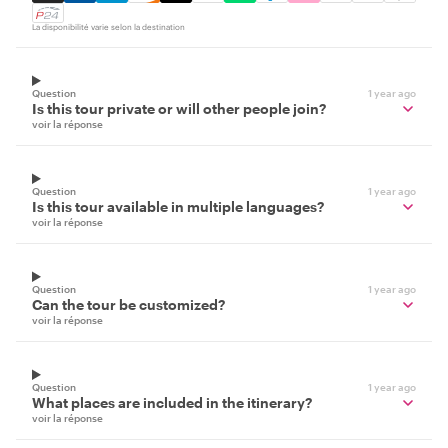
La disponibilité varie selon la destination
Question
1 year ago
Is this tour private or will other people join?
voir la réponse
Question
1 year ago
Is this tour available in multiple languages?
voir la réponse
Question
1 year ago
Can the tour be customized?
voir la réponse
Question
1 year ago
What places are included in the itinerary?
voir la réponse