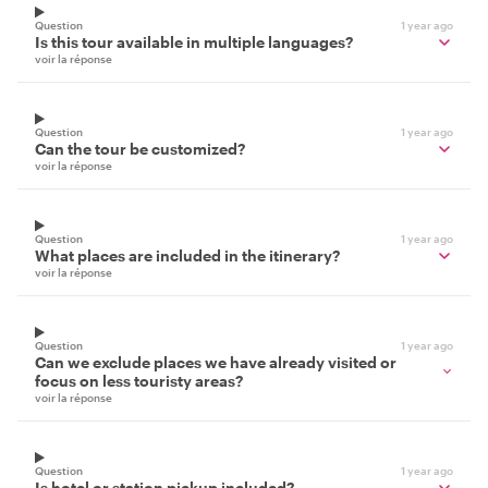
Question
1 year ago
Is this tour available in multiple languages?
voir la réponse
Question
1 year ago
Can the tour be customized?
voir la réponse
Question
1 year ago
What places are included in the itinerary?
voir la réponse
Question
1 year ago
Can we exclude places we have already visited or
focus on less touristy areas?
voir la réponse
Question
1 year ago
Is hotel or station pickup included?