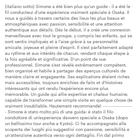
(italiano sotto) Simone a été bien plus qu'un guide : il a été le
fil conducteur d'une expérience vraiment spéciale à Osaka. Il
nous a guidés à travers certains des lieux les plus beaux et
atmosphériques avec passion, sensibilité et une attention
authentique aux détails. Dès le début, il a créé une connexion
merveilleuse avec tout le groupe, y compris les enfants, qui se
sont sentis impliqués et à l'aise grâce à sa personnalité
amicale, joyeuse et pleine d'esprit. Il s'est parfaitement adapté
au rythme et aux intérêts de chacun, rendant chaque étape à
la fois agréable et significative. D'un point de vue
professionnel, Simone s'est révélé extrêmement compétent,
bien organisé et habile à partager des aperçus culturels de
manière claire et engageante. Ses explications étaient riches
mais accessibles, toujours enrichies de faits et d'histoires
intéressants qui ont rendu l'expérience encore plus
mémorable. Un guide qui allie expertise et chaleur humaine,
capable de transformer une simple visite en quelque chose de
vraiment inoubliable. Hautement recommandé! -------------------
- Simone è stato molto più di una guida: è stato il filo
conduttore di un’esperienza davvero speciale a Osaka (dopo
un bellissimo tour anche a Kyoto). Ci ha accompagnato alla
scoperta dei luoghi più suggestivi con passione, sensibilità e
un’attenzione autentica verso ogni dettaglio. Fin dal primo