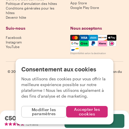
App Store
Politique d'annulation des hôtes
Google Play Store
Conditions générales pour les
hôtes
Devenir hôte
Suis-nous
Nous acceptons
Mastercard, Visa, Amex, Di
Facebook
Instagram
YouTube
Disponibilité selon la destination
Consentement aux cookies
©
2026
Withlocals.com
|
Politique de confidentialité
|
Cookies
|
Plan du
site
Nous utilisons des cookies pour vous offrir la
meilleure expérience possible sur notre
plateforme ! Nous les utilisons également à
des fins d'analyse et de marketing.
Accepter les
Modifier les
paramètres
cookies
€50.00
par personne
Sélectionnez
124 avis