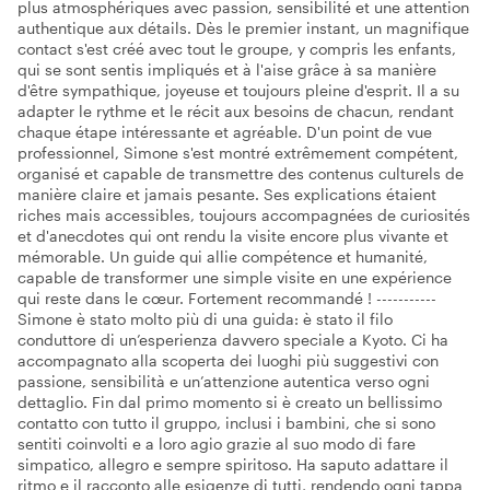
plus atmosphériques avec passion, sensibilité et une attention
authentique aux détails. Dès le premier instant, un magnifique
contact s'est créé avec tout le groupe, y compris les enfants,
qui se sont sentis impliqués et à l'aise grâce à sa manière
d'être sympathique, joyeuse et toujours pleine d'esprit. Il a su
adapter le rythme et le récit aux besoins de chacun, rendant
chaque étape intéressante et agréable. D'un point de vue
professionnel, Simone s'est montré extrêmement compétent,
organisé et capable de transmettre des contenus culturels de
manière claire et jamais pesante. Ses explications étaient
riches mais accessibles, toujours accompagnées de curiosités
et d'anecdotes qui ont rendu la visite encore plus vivante et
mémorable. Un guide qui allie compétence et humanité,
capable de transformer une simple visite en une expérience
qui reste dans le cœur. Fortement recommandé ! -----------
Simone è stato molto più di una guida: è stato il filo
conduttore di un’esperienza davvero speciale a Kyoto. Ci ha
accompagnato alla scoperta dei luoghi più suggestivi con
passione, sensibilità e un’attenzione autentica verso ogni
dettaglio. Fin dal primo momento si è creato un bellissimo
contatto con tutto il gruppo, inclusi i bambini, che si sono
sentiti coinvolti e a loro agio grazie al suo modo di fare
simpatico, allegro e sempre spiritoso. Ha saputo adattare il
ritmo e il racconto alle esigenze di tutti, rendendo ogni tappa