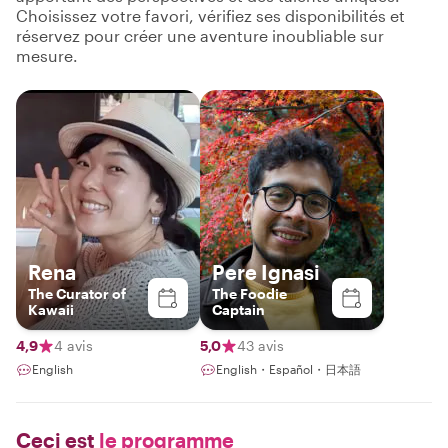
Choisissez votre favori, vérifiez ses disponibilités et
réservez pour créer une aventure inoubliable sur
mesure.
Rena
Pere Ignasi
The Curator of
The Foodie
Kawaii
Captain
4,9
4 avis
5,0
43 avis
English
English・Español・日本語
Ceci est
le programme