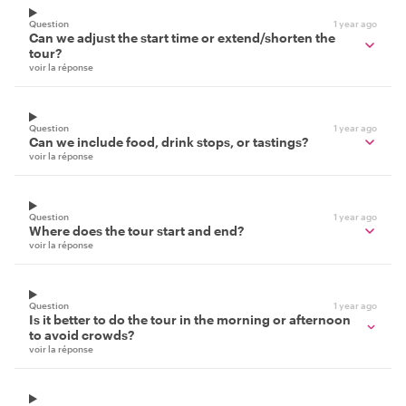
Question
1 year ago
Can we adjust the start time or extend/shorten the
tour?
voir la réponse
Question
1 year ago
Can we include food, drink stops, or tastings?
voir la réponse
Question
1 year ago
Where does the tour start and end?
voir la réponse
Question
1 year ago
Is it better to do the tour in the morning or afternoon
to avoid crowds?
voir la réponse