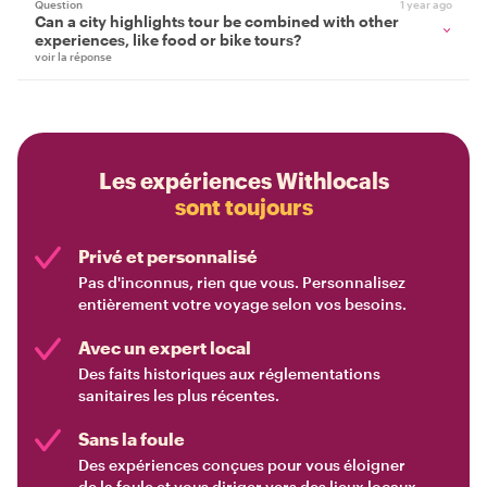
Question
1 year ago
Can a city highlights tour be combined with other
experiences, like food or bike tours?
voir la réponse
Les expériences Withlocals
sont toujours
Privé et personnalisé
Pas d'inconnus, rien que vous. Personnalisez
entièrement votre voyage selon vos besoins.
Avec un expert local
Des faits historiques aux réglementations
sanitaires les plus récentes.
Sans la foule
Des expériences conçues pour vous éloigner
de la foule et vous diriger vers des lieux locaux