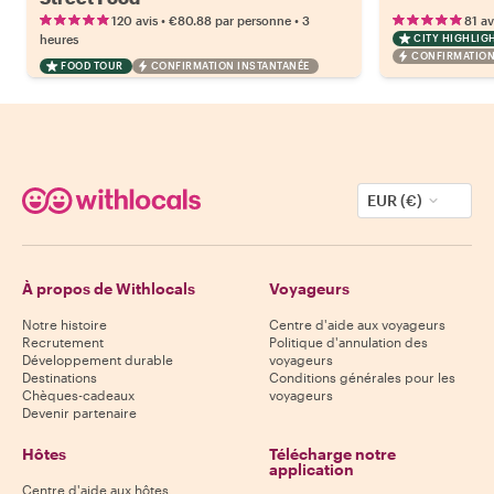
•
•
120 avis
€80.88
par personne
3
81 av
heures
CITY HIGHLIG
CONFIRMATION
FOOD TOUR
CONFIRMATION INSTANTANÉE
EUR (€)
À propos de Withlocals
Voyageurs
Notre histoire
Centre d'aide aux voyageurs
Recrutement
Politique d'annulation des
Développement durable
voyageurs
Destinations
Conditions générales pour les
Chèques-cadeaux
voyageurs
Devenir partenaire
Hôtes
Télécharge notre
application
Centre d'aide aux hôtes