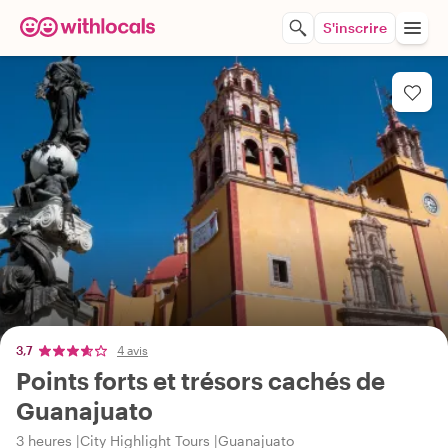
S'inscrire
3,7
4 avis
Points forts et trésors cachés de
Guanajuato
3 heures
City Highlight Tours
Guanajuato