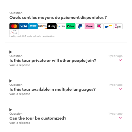
Question
Quels sont les moyens de paiement disponibles ?
Mastercard, Visa, Amex, Discover, Apple Pay, Google Pay
La disponibilité varie selon la destination
Question
1 year ago
Is this tour private or will other people join?
voir la réponse
Question
1 year ago
Is this tour available in multiple languages?
voir la réponse
Question
1 year ago
Can the tour be customized?
voir la réponse