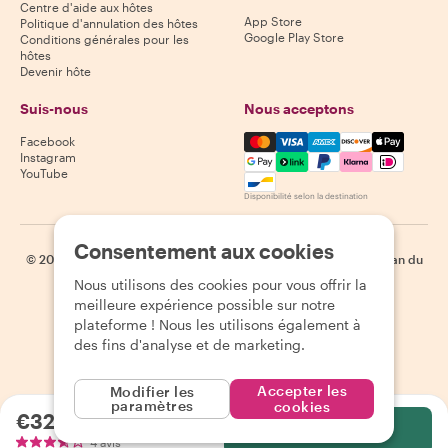
Centre d'aide aux hôtes
App Store
Politique d'annulation des hôtes
Google Play Store
Conditions générales pour les
hôtes
Devenir hôte
Suis-nous
Nous acceptons
Mastercard, Visa, Amex, Di
Facebook
Instagram
YouTube
Disponibilité selon la destination
Consentement aux cookies
©
2026
Withlocals.com
|
Politique de confidentialité
|
Cookies
|
Plan du
site
Nous utilisons des cookies pour vous offrir la
meilleure expérience possible sur notre
plateforme ! Nous les utilisons également à
des fins d'analyse et de marketing.
Accepter les
Modifier les
paramètres
cookies
€32.35
par personne
Sélectionnez
4 avis