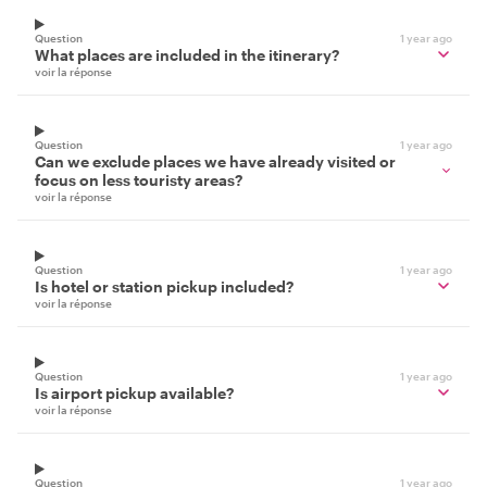
Question
1 year ago
What places are included in the itinerary?
voir la réponse
Question
1 year ago
Can we exclude places we have already visited or
focus on less touristy areas?
voir la réponse
Question
1 year ago
Is hotel or station pickup included?
voir la réponse
Question
1 year ago
Is airport pickup available?
voir la réponse
Question
1 year ago