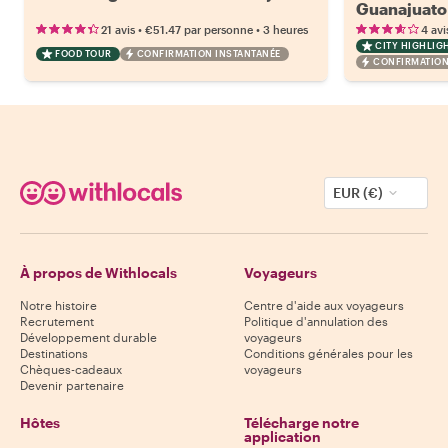
Guanajuato
•
•
21 avis
€51.47
par personne
3 heures
4 avi
CITY HIGHLIG
FOOD TOUR
CONFIRMATION INSTANTANÉE
CONFIRMATION
EUR (€)
À propos de Withlocals
Voyageurs
Notre histoire
Centre d'aide aux voyageurs
Recrutement
Politique d'annulation des
Développement durable
voyageurs
Destinations
Conditions générales pour les
Chèques-cadeaux
voyageurs
Devenir partenaire
Hôtes
Télécharge notre
application