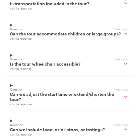
Is transportation included in the tour?
voir la réponse
Question
1 year ago
Can the tour accommodate children or large groups?
voir la réponse
Question
1 year ago
Is the tour wheelchair accessible?
voir la réponse
Question
1 year ago
Can we adjust the start time or extend/shorten the
tour?
voir la réponse
Question
1 year ago
Can we include food, drink stops, or tastings?
voir la réponse