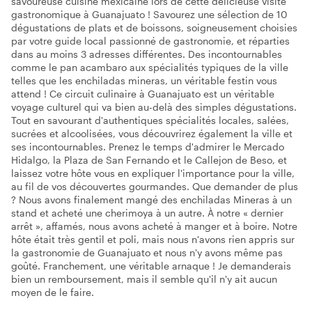
savoureuse cuisine mexicaine lors de cette délicieuse visite
gastronomique à Guanajuato ! Savourez une sélection de 10
dégustations de plats et de boissons, soigneusement choisies
par votre guide local passionné de gastronomie, et réparties
dans au moins 3 adresses différentes. Des incontournables
comme le pan acambaro aux spécialités typiques de la ville
telles que les enchiladas mineras, un véritable festin vous
attend ! Ce circuit culinaire à Guanajuato est un véritable
voyage culturel qui va bien au-delà des simples dégustations.
Tout en savourant d'authentiques spécialités locales, salées,
sucrées et alcoolisées, vous découvrirez également la ville et
ses incontournables. Prenez le temps d'admirer le Mercado
Hidalgo, la Plaza de San Fernando et le Callejon de Beso, et
laissez votre hôte vous en expliquer l'importance pour la ville,
au fil de vos découvertes gourmandes. Que demander de plus
? Nous avons finalement mangé des enchiladas Mineras à un
stand et acheté une cherimoya à un autre. À notre « dernier
arrêt », affamés, nous avons acheté à manger et à boire. Notre
hôte était très gentil et poli, mais nous n'avons rien appris sur
la gastronomie de Guanajuato et nous n'y avons même pas
goûté. Franchement, une véritable arnaque ! Je demanderais
bien un remboursement, mais il semble qu'il n'y ait aucun
moyen de le faire.