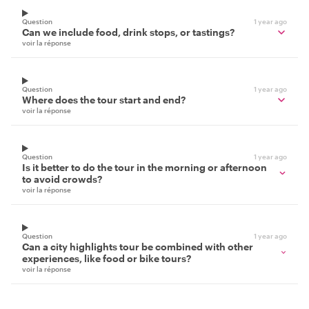
Question
1 year ago
Can we include food, drink stops, or tastings?
voir la réponse
Question
1 year ago
Where does the tour start and end?
voir la réponse
Question
1 year ago
Is it better to do the tour in the morning or afternoon
to avoid crowds?
voir la réponse
Question
1 year ago
Can a city highlights tour be combined with other
experiences, like food or bike tours?
voir la réponse