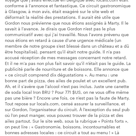
conforme à l'annonce et fantastique. Ce circuit gastronomique
à Glasgow, à mon avis, était exagéré sur le site web et
déformait la réalité des prestations. Il aurait été utile que
Gordon nous prévienne que nous étions assignés à Marty. Il le
savait à l'avance. Je dirais que Gordon n'est pas le plus
communicatif avec qui j'ai travaillé. Nous l'avons prévenu que
nous étions en retard à cause d'une urgence médicale (un
membre de notre groupe s'est blessé dans un château et a dû
être hospitalisé), pensant qu'il était notre guide. Il n'a pas
accusé réception de mes messages concernant notre retard.
Et il ne m'a pas non plus fait savoir qu'il n'était pas le guide. La
publicité parle de nourriture et de boissons. Elle annonce que
« ce circuit comprend dix dégustations ». Au menu : une
bonne part de pizza, des ailes de poulet et un excellent pub.
Ah, et il s'avère que l'alcool n'est pas inclus. Juste une canette
de soda local Iron BRU ? Pour 771 $US, on ne vous offre même
pas une bière ? Encore une fois, ce n'est pas la faute de Marty.
Tout repose sur locals.com, censé assurer la surveillance, et
sur Gordon, l'organisateur du circuit. À l'exception du seul pub
où l'on peut manger, vous pouvez trouver de la pizza et des
ailes partout. Sur le site web, sous la rubrique « Points forts »,
on peut lire : « Gastronomie, boissons, incontournables et
bonnes adresses locales : ce circuit a tout au menu ! » Là