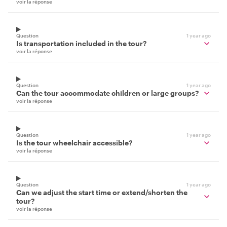
voir la réponse
Question
1 year ago
Is transportation included in the tour?
voir la réponse
Question
1 year ago
Can the tour accommodate children or large groups?
voir la réponse
Question
1 year ago
Is the tour wheelchair accessible?
voir la réponse
Question
1 year ago
Can we adjust the start time or extend/shorten the
tour?
voir la réponse