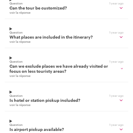
Question
1 year ago
Can the tour be customized?
voir la réponse
Question
1 year ago
What places are included in the itinerary?
voir la réponse
Question
1 year ago
Can we exclude places we have already visited or
focus on less touristy areas?
voir la réponse
Question
1 year ago
Is hotel or station pickup included?
voir la réponse
Question
1 year ago
Is airport pickup available?