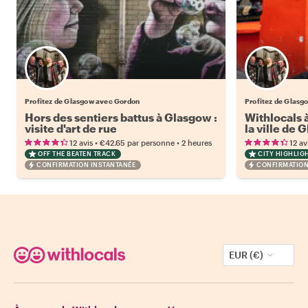
Profitez de Glasgow avec Gordon
Profitez de Glasg
Hors des sentiers battus à Glasgow :
Withlocals à
visite d'art de rue
la ville de
•
•
12 avis
€42.65
par personne
2 heures
12 av
OFF THE BEATEN TRACK
CITY HIGHLIG
CONFIRMATION INSTANTANÉE
CONFIRMATION
EUR (€)