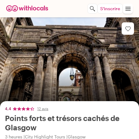
S'inscrire
4,4
12 avis
Points forts et trésors cachés de
Glasgow
3 heures
City Highlight Tours
Glasgow