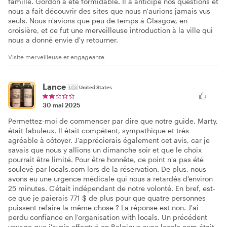
famille. Gordon a été formidable. Il a anticipé nos questions et
nous a fait découvrir des sites que nous n'aurions jamais vus
seuls. Nous n'avions que peu de temps à Glasgow, en
croisière, et ce fut une merveilleuse introduction à la ville qui
nous a donné envie d'y retourner.
Visite merveilleuse et engageante
Lance
🇺🇸
United States
30 mai 2025
Permettez-moi de commencer par dire que notre guide, Marty,
était fabuleux. Il était compétent, sympathique et très
agréable à côtoyer. J'apprécierais également cet avis, car je
savais que nous y allions un dimanche soir et que le choix
pourrait être limité. Pour être honnête, ce point n'a pas été
soulevé par locals.com lors de la réservation. De plus, nous
avons eu une urgence médicale qui nous a retardés d'environ
25 minutes. C'était indépendant de notre volonté. En bref, est-
ce que je paierais 771 $ de plus pour que quatre personnes
puissent refaire la même chose ? La réponse est non. J'ai
perdu confiance en l'organisation with locals. Un précédent
voyage que j'avais effectué en Belgique avec locals.com était