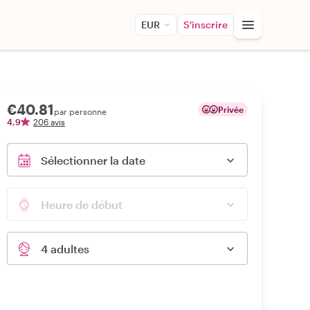
EUR
S'inscrire
€40.81
Privée
par personne
4,9
206 avis
Sélectionner la date
Heure de début
4 adultes