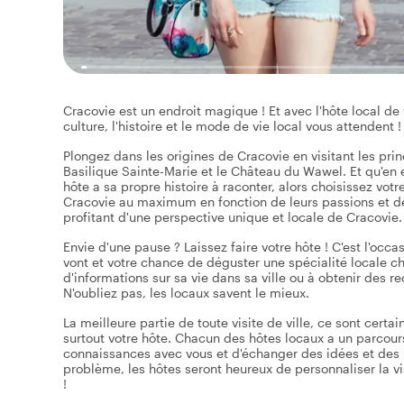
Cracovie est un endroit magique ! Et avec l'hôte local de v
culture, l'histoire et le mode de vie local vous attendent !
Plongez dans les origines de Cracovie en visitant les prin
Basilique Sainte-Marie et le Château du Wawel. Et qu'en e
hôte a sa propre histoire à raconter, alors choisissez votre
Cracovie au maximum en fonction de leurs passions et de 
profitant d'une perspective unique et locale de Cracovie.
Envie d'une pause ? Laissez faire votre hôte ! C'est l'occa
vont et votre chance de déguster une spécialité locale ch
d'informations sur sa vie dans sa ville ou à obtenir des 
N'oubliez pas, les locaux savent le mieux.
La meilleure partie de toute visite de ville, ce sont certa
surtout votre hôte. Chacun des hôtes locaux a un parcours d
connaissances avec vous et d'échanger des idées et des p
problème, les hôtes seront heureux de personnaliser la vis
!