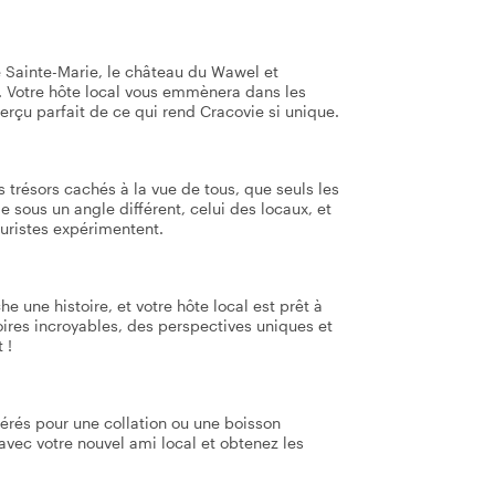
e Sainte-Marie, le château du Wawel et
. Votre hôte local vous emmènera dans les
perçu parfait de ce qui rend Cracovie si unique.
s trésors cachés à la vue de tous, que seuls les
e sous un angle différent, celui des locaux, et
ouristes expérimentent.
une histoire, et votre hôte local est prêt à
oires incroyables, des perspectives uniques et
 !
férés pour une collation ou une boisson
avec votre nouvel ami local et obtenez les