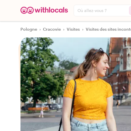
Où allez-vous ?
Pologne
›
Cracovie
›
Visites
›
Visites des sites incont