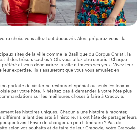
otre choix, vous allez tout découvrir. Alors préparez-vous ; la
cipaux sites de la ville comme la Basilique du Corpus Christi, la
st-il des trésors cachés ? Oh, vous allez être surpris ! Chaque
 préféré et vous découvrirez la ville à travers ses yeux. Vivez leur
leur expertise. Ils s'assureront que vous vous amusiez en
sion parfaite de visiter ce restaurant spécial où seuls les locaux
oisie par votre hôte. N'hésitez pas à demander à votre hôte plus
recommandations sur les meilleures choses à faire à Cracovie.
inement les histoires uniques. Chacun a une histoire à raconter,
ifférent, allant des arts à l'histoire. Ils ont hâte de partager leurs
erspectives ! Envie de changer un peu l'itinéraire ? Pas de
ite selon vos souhaits et de faire de leur Cracovie, votre Cracovie