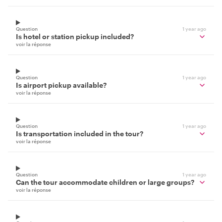
Question
1 year ago
Is hotel or station pickup included?
voir la réponse
Question
1 year ago
Is airport pickup available?
voir la réponse
Question
1 year ago
Is transportation included in the tour?
voir la réponse
Question
1 year ago
Can the tour accommodate children or large groups?
voir la réponse