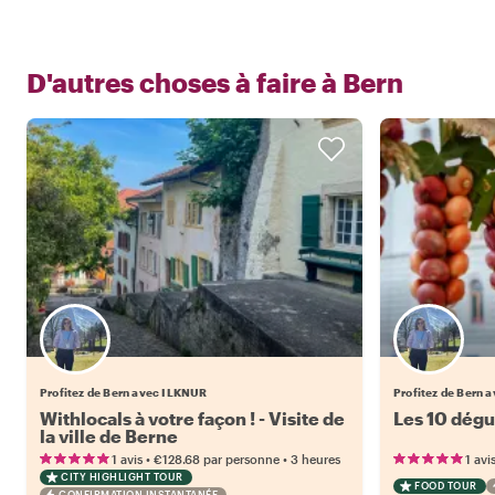
D'autres choses à faire à
Bern
Profitez de Bern avec ILKNUR
Profitez de Bern
Withlocals à votre façon ! - Visite de
Les 10 dégu
la ville de Berne
•
•
1 avis
€128.68
par personne
3 heures
1 avi
CITY HIGHLIGHT TOUR
FOOD TOUR
CONFIRMATION INSTANTANÉE