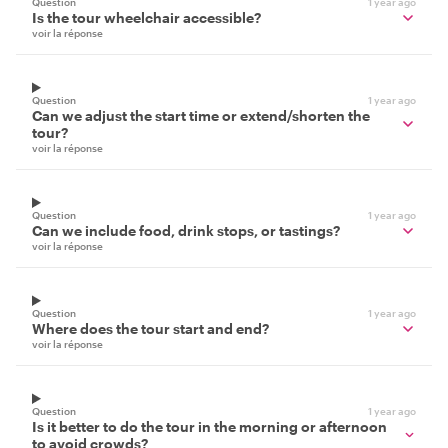
Question
1 year ago
Is the tour wheelchair accessible?
voir la réponse
Question
1 year ago
Can we adjust the start time or extend/shorten the
tour?
voir la réponse
Question
1 year ago
Can we include food, drink stops, or tastings?
voir la réponse
Question
1 year ago
Where does the tour start and end?
voir la réponse
Question
1 year ago
Is it better to do the tour in the morning or afternoon
to avoid crowds?