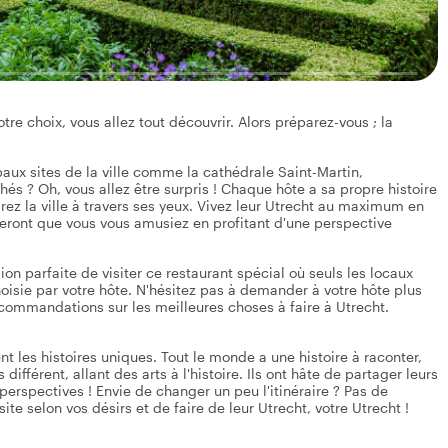
tre choix, vous allez tout découvrir. Alors préparez-vous ; la
paux sites de la ville comme la cathédrale Saint-Martin,
chés ? Oh, vous allez être surpris ! Chaque hôte a sa propre histoire
irez la ville à travers ses yeux. Vivez leur Utrecht au maximum en
sureront que vous vous amusiez en profitant d'une perspective
sion parfaite de visiter ce restaurant spécial où seuls les locaux
oisie par votre hôte. N'hésitez pas à demander à votre hôte plus
recommandations sur les meilleures choses à faire à Utrecht.
ent les histoires uniques. Tout le monde a une histoire à raconter,
ifférent, allant des arts à l'histoire. Ils ont hâte de partager leurs
erspectives ! Envie de changer un peu l'itinéraire ? Pas de
te selon vos désirs et de faire de leur Utrecht, votre Utrecht !