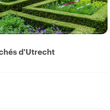
achés d'Utrecht
o