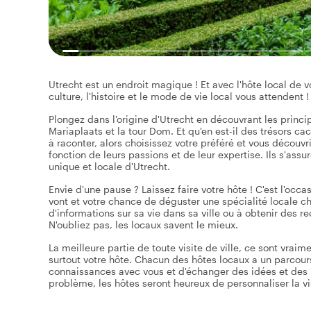
Utrecht est un endroit magique ! Et avec l'hôte local de vo
culture, l'histoire et le mode de vie local vous attendent !
Plongez dans l'origine d'Utrecht en découvrant les princi
Mariaplaats et la tour Dom. Et qu'en est-il des trésors ca
à raconter, alors choisissez votre préféré et vous découvr
fonction de leurs passions et de leur expertise. Ils s'as
unique et locale d'Utrecht.
Envie d'une pause ? Laissez faire votre hôte ! C'est l'occa
vont et votre chance de déguster une spécialité locale ch
d'informations sur sa vie dans sa ville ou à obtenir des 
N'oubliez pas, les locaux savent le mieux.
La meilleure partie de toute visite de ville, ce sont vraim
surtout votre hôte. Chacun des hôtes locaux a un parcours d
connaissances avec vous et d'échanger des idées et des p
problème, les hôtes seront heureux de personnaliser la visi