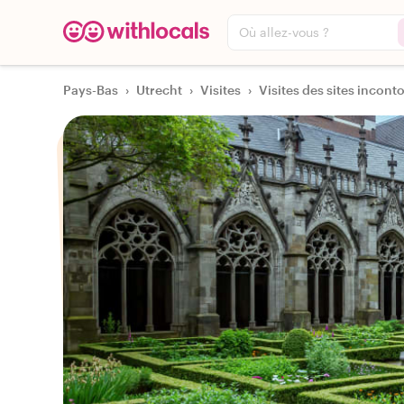
Où allez-vous ?
Pays-Bas
›
Utrecht
›
Visites
›
Visites des sites inconto