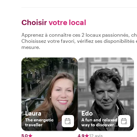
Choisir
votre local
Apprenez à connaître ces 2 locaux passionnés, ch
Choisissez votre favori, vérifiez ses disponibilité
mesure.
Laura
Edo
The energetic
A fun and relaxed
traveller
way to discover
the beauty and
charm of Utrecht
5,0
4,9
12 avis