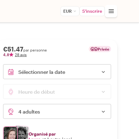
EUR
S'inscrire
€51.47
Privée
par personne
4,8
28 avis
Sélectionner la date
Heure de début
4 adultes
Organisé par