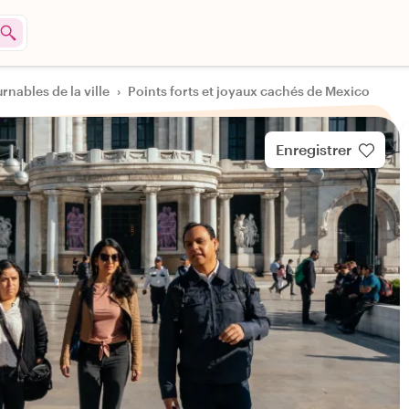
rnables de la ville
›
Points forts et joyaux cachés de Mexico
Enregistrer