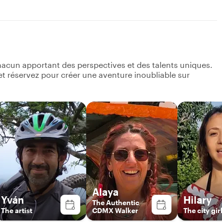
hacun apportant des perspectives et des talents uniques.
s et réservez pour créer une aventure inoubliable sur
Alaya
Yván
Hilary
The Authentic
The artist
CDMX Walker
The city gir