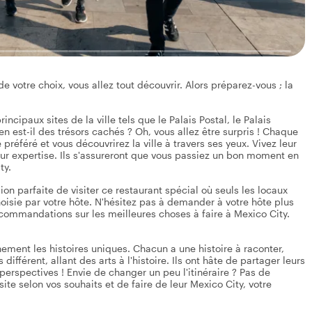
e votre choix, vous allez tout découvrir. Alors préparez-vous ; la
ncipaux sites de la ville tels que le Palais Postal, le Palais
n est-il des trésors cachés ? Oh, vous allez être surpris ! Chaque
 préféré et vous découvrirez la ville à travers ses yeux. Vivez leur
eur expertise. Ils s'assureront que vous passiez un bon moment en
ty.
sion parfaite de visiter ce restaurant spécial où seuls les locaux
oisie par votre hôte. N'hésitez pas à demander à votre hôte plus
recommandations sur les meilleures choses à faire à Mexico City.
inement les histoires uniques. Chacun a une histoire à raconter,
ifférent, allant des arts à l'histoire. Ils ont hâte de partager leurs
erspectives ! Envie de changer un peu l'itinéraire ? Pas de
ite selon vos souhaits et de faire de leur Mexico City, votre