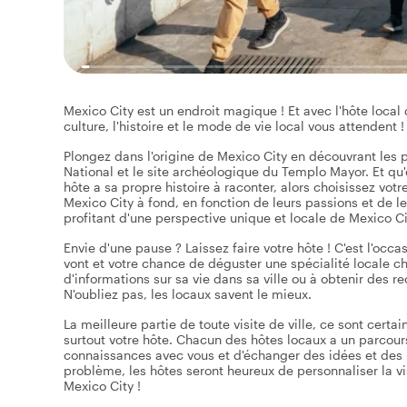
Mexico City est un endroit magique ! Et avec l'hôte local d
culture, l'histoire et le mode de vie local vous attendent !
Plongez dans l'origine de Mexico City en découvrant les pri
National et le site archéologique du Templo Mayor. Et qu'e
hôte a sa propre histoire à raconter, alors choisissez votre
Mexico City à fond, en fonction de leurs passions et de l
profitant d'une perspective unique et locale de Mexico Ci
Envie d'une pause ? Laissez faire votre hôte ! C'est l'occa
vont et votre chance de déguster une spécialité locale ch
d'informations sur sa vie dans sa ville ou à obtenir des 
N'oubliez pas, les locaux savent le mieux.
La meilleure partie de toute visite de ville, ce sont certa
surtout votre hôte. Chacun des hôtes locaux a un parcours d
connaissances avec vous et d'échanger des idées et des p
problème, les hôtes seront heureux de personnaliser la vis
Mexico City !