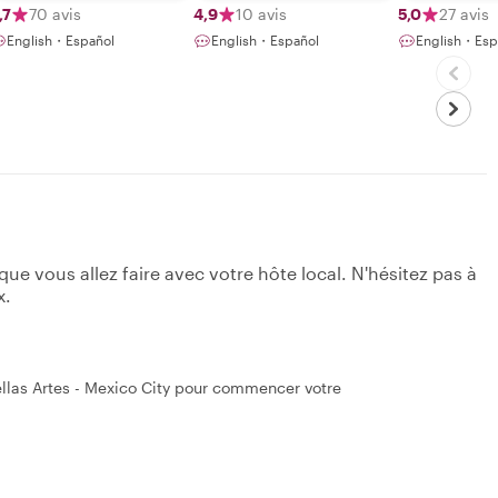
,7
70 avis
4,9
10 avis
5,0
27 avis
English・Español
English・Español
English・Esp
e vous allez faire avec votre hôte local. N'hésitez pas à
x.
llas Artes - Mexico City pour commencer votre