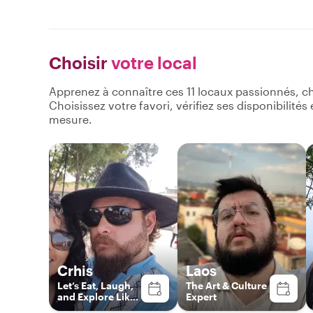
Choisir
votre local
Apprenez à connaître ces 11 locaux passionnés, c
Choisissez votre favori, vérifiez ses disponibilité
mesure.
Crhis
Laos
Let’s Eat, Laugh,
The Art & Culture
and Explore Like
Expert
Locals