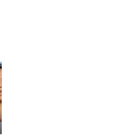
Victor
Al
Mexico City's
l
The city lover
Happy-Go-Lucky
Guide