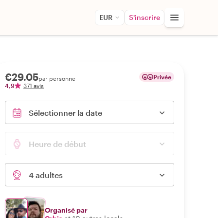
EUR
S'inscrire
€29.05
Privée
par personne
4,9
371 avis
Sélectionner la date
Heure de début
4 adultes
Organisé par