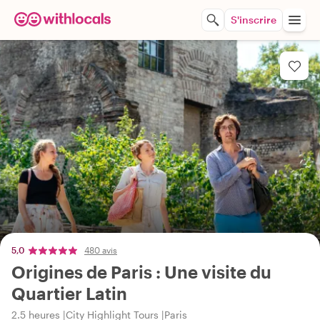
S'inscrire
5,0
480 avis
Origines de Paris : Une visite du
Quartier Latin
2.5 heures
City Highlight Tours
Paris