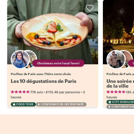
Choisissez votre local favori
Profitez de Paris avec l'hôte votre choix
Profitez de Paris 
Les 10 dégustations de Paris
Une soirée m
de la ville
•
•
778 avis
€115.46
par personne
3
185 a
heures
heures
CITY HIGHLIG
FOOD TOUR
CONFIRMATION INSTANTANÉE
CONFIRMATION