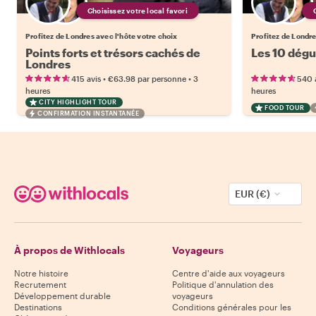
Choisissez votre local favori
Profitez de Londres avec l'hôte votre choix
Profitez de Londre
Points forts et trésors cachés de
Les 10 dégu
Londres
•
•
415 avis
€63.98
par personne
3
540 
heures
heures
CITY HIGHLIGHT TOUR
FOOD TOUR
CONFIRMATION INSTANTANÉE
EUR (€)
À propos de Withlocals
Voyageurs
Notre histoire
Centre d'aide aux voyageurs
Recrutement
Politique d'annulation des
Développement durable
voyageurs
Destinations
Conditions générales pour les