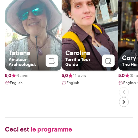
Tatiana
Carolina
Cory
Amateur
Terrific Tour
Archeologist
Guide
The His
5,0
6 avis
5,0
11 avis
5,0
35 a
English
English
English
Ceci est
le programme