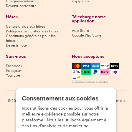
Chèques-cadeaux
voyageurs
Devenir partenaire
Hôtes
Télécharge notre
application
Centre d'aide aux hôtes
App Store
Politique d'annulation des hôtes
Google Play Store
Conditions générales pour les
hôtes
Devenir hôte
Suis-nous
Nous acceptons
Mastercard, Visa, Amex, Di
Facebook
Instagram
YouTube
Disponibilité selon la destination
Consentement aux cookies
©
2026
Withlocals.com
|
Politique de confidentialité
|
Cookies
|
Plan du
site
Nous utilisons des cookies pour vous offrir la
meilleure expérience possible sur notre
plateforme ! Nous les utilisons également à
des fins d'analyse et de marketing.