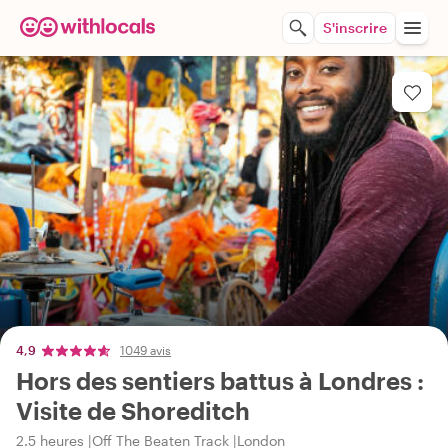
S'inscrire
4,9
1049 avis
Hors des sentiers battus à Londres :
Visite de Shoreditch
2.5 heures
Off The Beaten Track
London