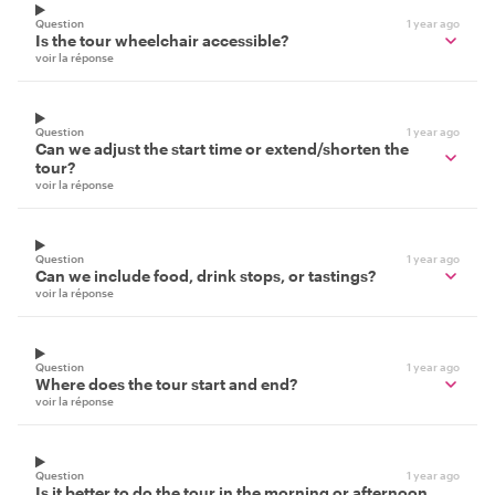
Question
1 year ago
Is the tour wheelchair accessible?
voir la réponse
Question
1 year ago
Can we adjust the start time or extend/shorten the
tour?
voir la réponse
Question
1 year ago
Can we include food, drink stops, or tastings?
voir la réponse
Question
1 year ago
Where does the tour start and end?
voir la réponse
Question
1 year ago
Is it better to do the tour in the morning or afternoon