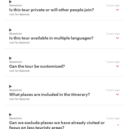
Question
1 year ago
Is this tour private or will other people join?
voir la réponse
Question
1 year ago
Is this tour available in multiple languages?
voir la réponse
Question
1 year ago
Can the tour be customized?
voir la réponse
Question
1 year ago
What places are included in the itinerary?
voir la réponse
Question
1 year ago
Can we exclude places we have already visited or
focus on less touristy areas?