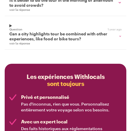
Is it better to do the tour in the morning or afternoon
to avoid crowds?
voir la réponse
Question
1 year ago
Can a city highlights tour be combined with other
experiences, like food or bike tours?
voir la réponse
Les expériences Withlocals
sont toujours
Privé et personnalisé
Pas d'inconnus, rien que vous. Personnalisez
entièrement votre voyage selon vos besoins.
Avec un expert local
Des faits historiques aux réglementations