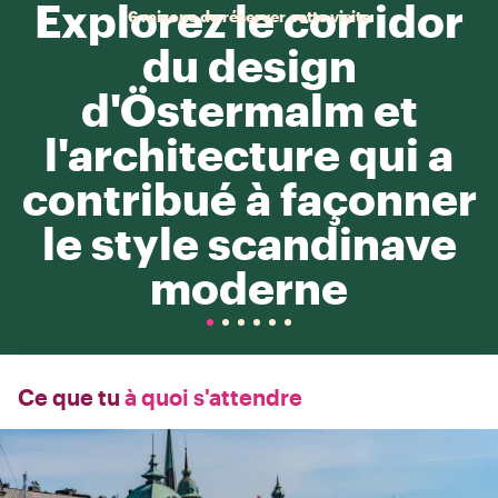
Explorez le corridor
6 raisons de réserver cette visite
du design
d'Östermalm et
l'architecture qui a
contribué à façonner
le style scandinave
moderne
Ce que tu
à quoi s'attendre