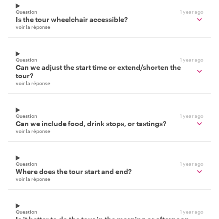
Question
1 year ago
Is the tour wheelchair accessible?
voir la réponse
Question
1 year ago
Can we adjust the start time or extend/shorten the
tour?
voir la réponse
Question
1 year ago
Can we include food, drink stops, or tastings?
voir la réponse
Question
1 year ago
Where does the tour start and end?
voir la réponse
Question
1 year ago