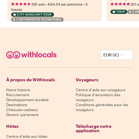
•
•
325 avis
€64.34
par personne
3
201 a
heures
TOUR
CON
CITY HIGHLIGHT TOUR
CONFIRMATION INSTANTANÉE
EUR (€)
À propos de Withlocals
Voyageurs
Notre histoire
Centre d'aide aux voyageurs
Recrutement
Politique d'annulation des
Développement durable
voyageurs
Destinations
Conditions générales pour les
Chèques-cadeaux
voyageurs
Devenir partenaire
Hôtes
Télécharge notre
application
Centre d'aide aux hôtes