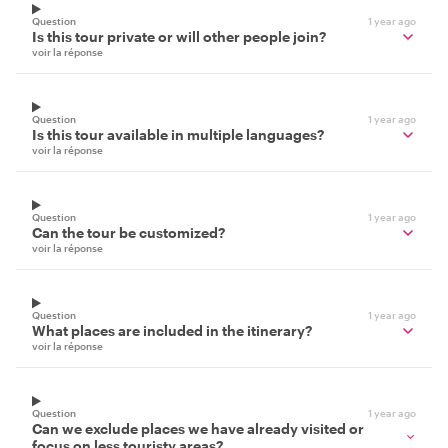
Question
1 year ago
Is this tour private or will other people join?
voir la réponse
Question
1 year ago
Is this tour available in multiple languages?
voir la réponse
Question
1 year ago
Can the tour be customized?
voir la réponse
Question
1 year ago
What places are included in the itinerary?
voir la réponse
Question
1 year ago
Can we exclude places we have already visited or
focus on less touristy areas?