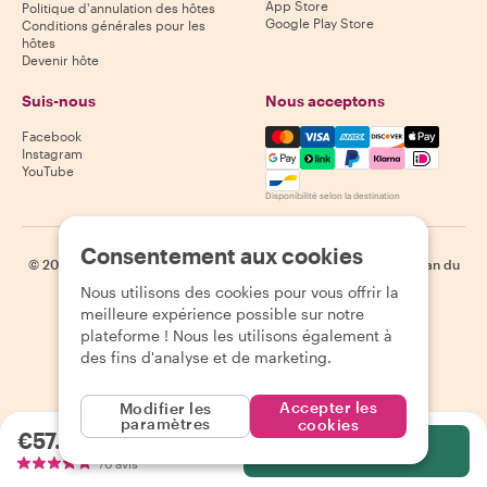
App Store
Politique d'annulation des hôtes
Google Play Store
Conditions générales pour les
hôtes
Devenir hôte
Suis-nous
Nous acceptons
Mastercard, Visa, Amex, Di
Facebook
Instagram
YouTube
Disponibilité selon la destination
Consentement aux cookies
©
2026
Withlocals.com
|
Politique de confidentialité
|
Cookies
|
Plan du
site
Nous utilisons des cookies pour vous offrir la
meilleure expérience possible sur notre
plateforme ! Nous les utilisons également à
des fins d'analyse et de marketing.
Accepter les
Modifier les
paramètres
cookies
€57.72
par personne
Sélectionnez
76 avis