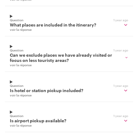
Question
1 year ago
What places are included in the itinerary?
voir la réponse
Question
1 year ago
Can we exclude places we have already visited or
focus on less touristy areas?
voir la réponse
Question
1 year ago
Is hotel or station pickup included?
voir la réponse
Question
1 year ago
Is airport pickup available?
voir la réponse