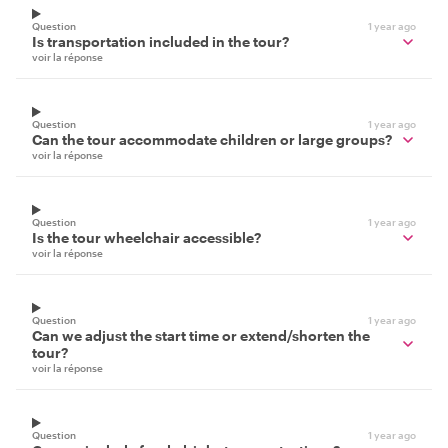
Question
1 year ago
Is transportation included in the tour?
voir la réponse
Question
1 year ago
Can the tour accommodate children or large groups?
voir la réponse
Question
1 year ago
Is the tour wheelchair accessible?
voir la réponse
Question
1 year ago
Can we adjust the start time or extend/shorten the
tour?
voir la réponse
Question
1 year ago