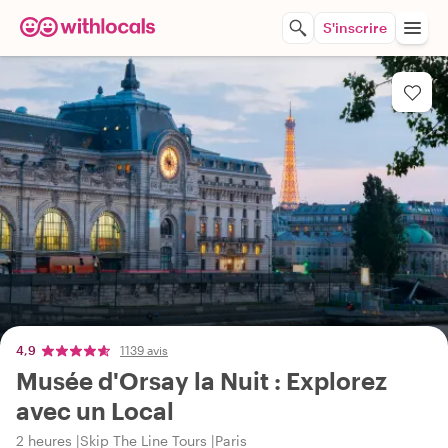
S'inscrire
4,9
1139 avis
Musée d'Orsay la Nuit : Explorez
avec un Local
2 heures
Skip The Line Tours
Paris