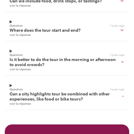
Can we include food, drink stops, or tastings?
voir la réponse
Question
1 year ago
Where does the tour start and end?
voir la réponse
Question
1 year ago
Is it better to do the tour in the morning or afternoon
to avoid crowds?
voir la réponse
Question
1 year ago
Can a city highlights tour be combined with other
experiences, like food or bike tours?
voir la réponse