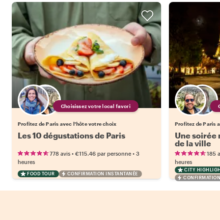
Choisissez votre local favori
Profitez de Paris avec l'hôte votre choix
Profitez de Paris 
Les 10 dégustations de Paris
Une soirée m
de la ville
•
•
778 avis
€115.46
par personne
3
185 a
heures
heures
CITY HIGHLIG
FOOD TOUR
CONFIRMATION INSTANTANÉE
CONFIRMATION