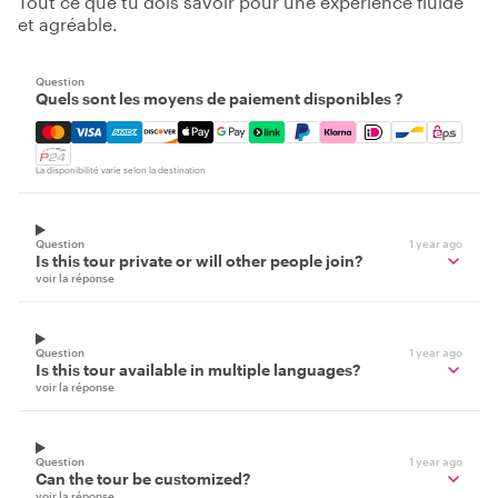
Tout ce que tu dois savoir pour une expérience fluide
et agréable.
Question
Quels sont les moyens de paiement disponibles ?
Mastercard, Visa, Amex, Discover, Apple Pay, Google Pay
La disponibilité varie selon la destination
Question
1 year ago
Is this tour private or will other people join?
voir la réponse
Question
1 year ago
Is this tour available in multiple languages?
voir la réponse
Question
1 year ago
Can the tour be customized?
voir la réponse