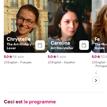
Chrystelle
Fe
Carolina
The Art-History
The M
Lover
Art Storyteller
Guide
5,0
54 avis
5,0
8 avis
5,0
203
English・Français
English・Español
English
Portugu
Ceci est
le programme