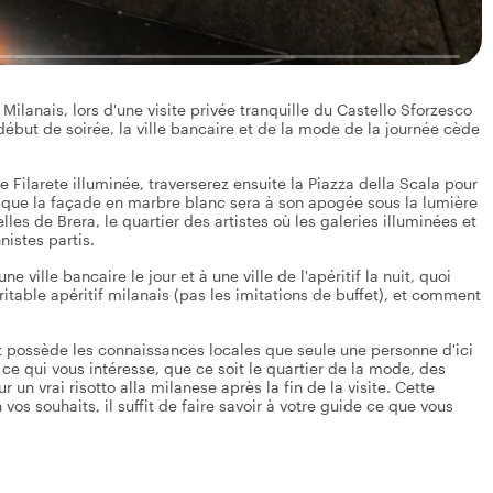
ilanais, lors d'une visite privée tranquille du Castello Sforzesco
ébut de soirée, la ville bancaire et de la mode de la journée cède
ilarete illuminée, traverserez ensuite la Piazza della Scala pour
rsque la façade en marbre blanc sera à son apogée sous la lumière
lles de Brera, le quartier des artistes où les galeries illuminées et
nistes partis.
ville bancaire le jour et à une ville de l'apéritif la nuit, quoi
ritable apéritif milanais (pas les imitations de buffet), et comment
et possède les connaissances locales que seule une personne d'ici
e à ce qui vous intéresse, que ce soit le quartier de la mode, des
r un vrai risotto alla milanese après la fin de la visite. Cette
s souhaits, il suffit de faire savoir à votre guide ce que vous