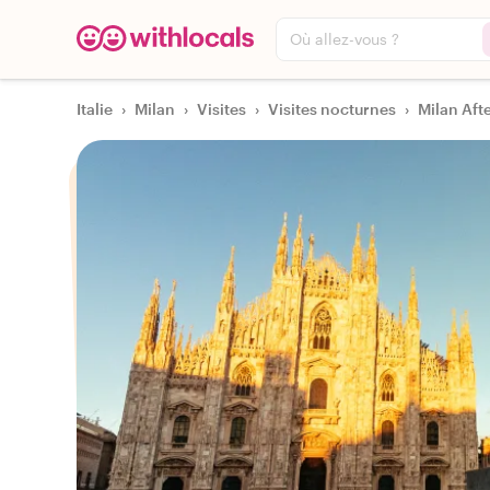
Où allez-vous ?
Italie
›
Milan
›
Visites
›
Visites nocturnes
›
Milan Aft