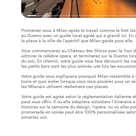
Promenez-vous à Milan après le travail comme le font les M
au Duomo avec un guide local agréé qui a grandi ici. En d
la place à la ville de l'apéritif que Milan garde pour elle.
Vous commencerez au Château des Sforza avec la Tour de F
admirer le célèbre opéra, et terminerez sur le Duomo lo
du soir. En chemin, votre guide vous fera découvrir les rue
les petits bars sont les plus animés une fois les excursion
Votre guide vous expliquera pourquoi Milan ressemble à une 
boire et quoi éviter lorsque vous vous assiérez pour un vé
les Milanais utilisent réellement ces places.
Votre guide est agréé selon la réglementation italienne 
peut vous offrir. Il ou elle adaptera volontiers l'itinérair
histoires sur la semaine du design, l'opéra, ou où aller pou
promenade en soirée peut être 100% personnalisée selon vo
aimeriez voir.