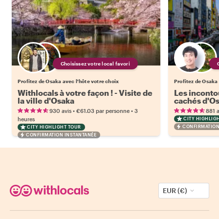
Choisissez votre local favori
Profitez de Osaka avec l'hôte votre choix
Profitez de Osaka 
Withlocals à votre façon ! - Visite de
Les inconto
la ville d'Osaka
cachés d'O
•
•
930 avis
€61.03
par personne
3
881 a
heures
CITY HIGHLIG
CONFIRMATION
CITY HIGHLIGHT TOUR
CONFIRMATION INSTANTANÉE
EUR (€)