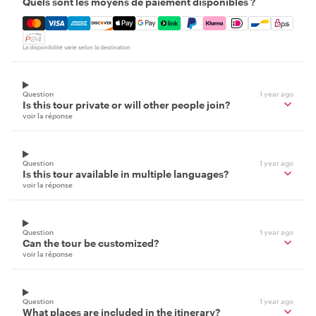
Quels sont les moyens de paiement disponibles ?
Mastercard, Visa, Amex, Discover, Apple Pay, Google Pay
La disponibilité varie selon la destination
Question
1 year ago
Is this tour private or will other people join?
voir la réponse
Question
1 year ago
Is this tour available in multiple languages?
voir la réponse
Question
1 year ago
Can the tour be customized?
voir la réponse
Question
1 year ago
What places are included in the itinerary?