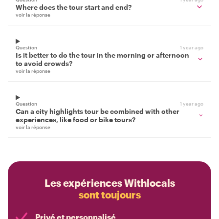
Where does the tour start and end?
voir la réponse
Question
1 year ago
Is it better to do the tour in the morning or afternoon
to avoid crowds?
voir la réponse
Question
1 year ago
Can a city highlights tour be combined with other
experiences, like food or bike tours?
voir la réponse
Les expériences Withlocals
sont toujours
Privé et personnalisé