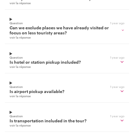
voir la réponse
Question
1 year ago
Can we exclude places we have already visited or
focus on less touristy areas?
voir la réponse
Question
1 year ago
Is hotel or station pickup included?
voir la réponse
Question
1 year ago
Is airport pickup available?
voir la réponse
Question
1 year ago
Is transportation included in the tour?
voir la réponse