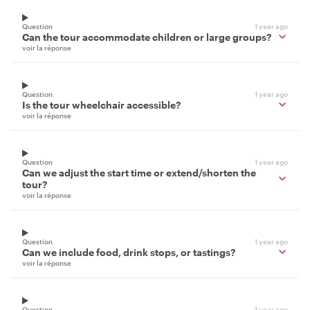
Question
1 year ago
Can the tour accommodate children or large groups?
voir la réponse
Question
1 year ago
Is the tour wheelchair accessible?
voir la réponse
Question
1 year ago
Can we adjust the start time or extend/shorten the
tour?
voir la réponse
Question
1 year ago
Can we include food, drink stops, or tastings?
voir la réponse
Question
1 year ago