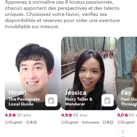
Apprenez à connaître ces 8 locaux passionnés,
chacun apportant des perspectives et des talents
uniques. Choisissez votre favori, vérifiez ses
disponibilités et réservez pour créer une aventure
inoubliable sur mesure.
Hiroki
Jessica
Fay
The Passionate
Story Teller &
Feel Os
Local Guide
Wanderer
Through
Eyes
4,9
30 avis
4,9
48 avis
5,0
69 
English・日本語
English・Indonesia・日本語
English