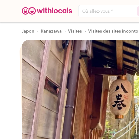
Où allez-vous ?
Japon
›
Kanazawa
›
Visites
›
Visites des sites inconto