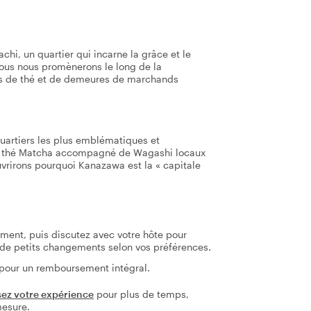
chi, un quartier qui incarne la grâce et le
ous nous promènerons le long de la
ns de thé et de demeures de marchands
quartiers les plus emblématiques et
un thé Matcha accompagné de Wagashi locaux
vrirons pourquoi Kanazawa est la « capitale
tement, puis discutez avec votre hôte pour
re de petits changements selon vos préférences.
 pour un remboursement intégral.
sez votre expérience
pour plus de temps,
mesure.