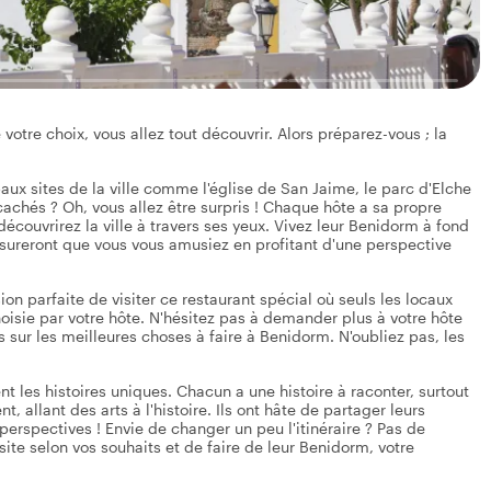
votre choix, vous allez tout découvrir. Alors préparez-vous ; la
aux sites de la ville comme l'église de San Jaime, le parc d'Elche
 cachés ? Oh, vous allez être surpris ! Chaque hôte a sa propre
 découvrirez la ville à travers ses yeux. Vivez leur Benidorm à fond
'assureront que vous vous amusiez en profitant d'une perspective
sion parfaite de visiter ce restaurant spécial où seuls les locaux
oisie par votre hôte. N'hésitez pas à demander plus à votre hôte
 sur les meilleures choses à faire à Benidorm. N'oubliez pas, les
ent les histoires uniques. Chacun a une histoire à raconter, surtout
, allant des arts à l'histoire. Ils ont hâte de partager leurs
erspectives ! Envie de changer un peu l'itinéraire ? Pas de
ite selon vos souhaits et de faire de leur Benidorm, votre