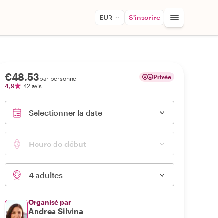
EUR
S'inscrire
€48.53
Privée
par personne
4,9
42 avis
Sélectionner la date
Heure de début
4 adultes
Organisé par
Andrea Silvina