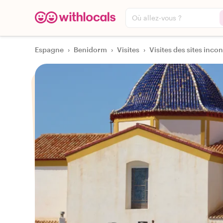
Où allez-vous ?
Espagne
›
Benidorm
›
Visites
›
Visites des sites incon