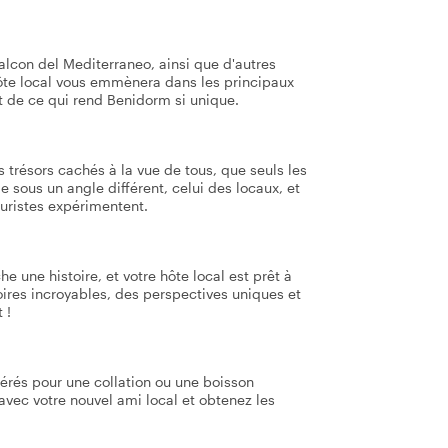
Balcon del Mediterraneo, ainsi que d'autres
hôte local vous emmènera dans les principaux
it de ce qui rend Benidorm si unique.
s trésors cachés à la vue de tous, que seuls les
e sous un angle différent, celui des locaux, et
ouristes expérimentent.
une histoire, et votre hôte local est prêt à
oires incroyables, des perspectives uniques et
 !
férés pour une collation ou une boisson
avec votre nouvel ami local et obtenez les