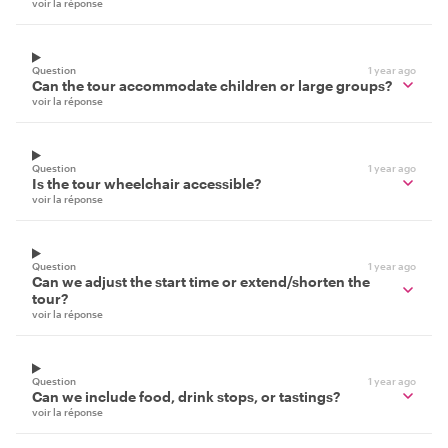
voir la réponse
Question
1 year ago
Can the tour accommodate children or large groups?
voir la réponse
Question
1 year ago
Is the tour wheelchair accessible?
voir la réponse
Question
1 year ago
Can we adjust the start time or extend/shorten the
tour?
voir la réponse
Question
1 year ago
Can we include food, drink stops, or tastings?
voir la réponse