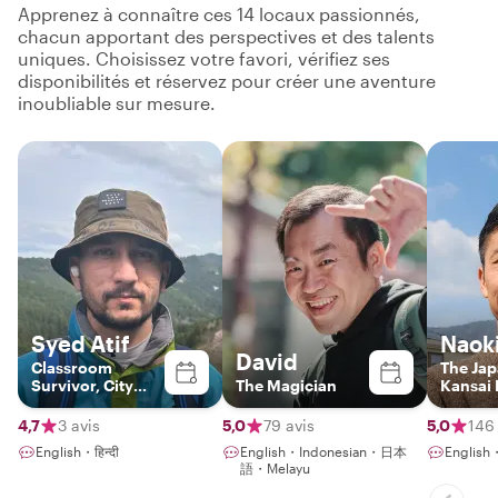
Apprenez à connaître ces 14 locaux passionnés,
chacun apportant des perspectives et des talents
uniques. Choisissez votre favori, vérifiez ses
disponibilités et réservez pour créer une aventure
inoubliable sur mesure.
Syed Atif
Naok
David
Classroom
The Ja
Survivor, City
The Magician
Kansai 
Explorer
4,7
3 avis
5,0
79 avis
5,0
146 
English・हिन्दी
English・Indonesian・日本
Engli
語・Melayu