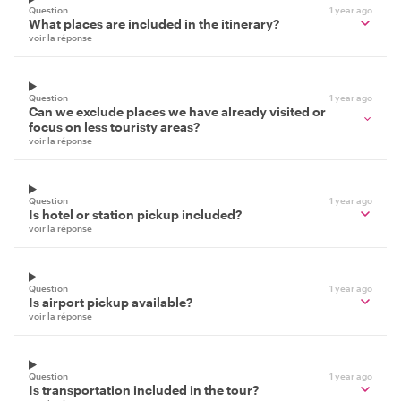
Question
1 year ago
What places are included in the itinerary?
voir la réponse
Question
1 year ago
Can we exclude places we have already visited or
focus on less touristy areas?
voir la réponse
Question
1 year ago
Is hotel or station pickup included?
voir la réponse
Question
1 year ago
Is airport pickup available?
voir la réponse
Question
1 year ago
Is transportation included in the tour?