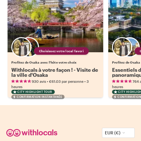
Choisissez votre local favori
Profitez de Osaka avec l'hôte votre choix
Profitez de Osaka 
Withlocals à votre façon ! - Visite de
Essentiels d
la ville d'Osaka
panoramiqu
en passant 
•
•
930 avis
€61.03
par personne
3
764 a
visite comp
heures
heures
CITY HIGHLIGHT TOUR
CITY HIGHLIG
CONFIRMATION INSTANTANÉE
CONFIRMATION
EUR (€)