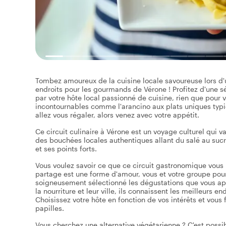
Tombez amoureux de la cuisine locale savoureuse lors d'u
endroits pour les gourmands de Vérone ! Profitez d'une s
par votre hôte local passionné de cuisine, rien que pour v
incontournables comme l'arancino aux plats uniques typiq
allez vous régaler, alors venez avec votre appétit.
Ce circuit culinaire à Vérone est un voyage culturel qui 
des bouchées locales authentiques allant du salé au sucr
et ses points forts.
Vous voulez savoir ce que ce circuit gastronomique vous
partage est une forme d'amour, vous et votre groupe pou
soigneusement sélectionné les dégustations que vous app
la nourriture et leur ville, ils connaissent les meilleurs 
Choisissez votre hôte en fonction de vos intérêts et vous
papilles.
Vous cherchez une alternative végétarienne ? C'est possib