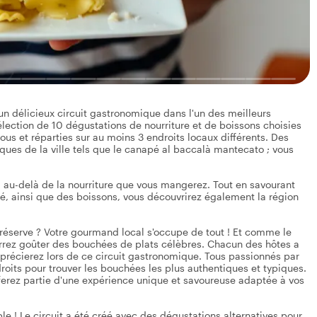
n délicieux circuit gastronomique dans l'un des meilleurs
élection de 10 dégustations de nourriture et de boissons choisies
ous et réparties sur au moins 3 endroits locaux différents. Des
ues de la ville tels que le canapé al baccalà mantecato ; vous
va au-delà de la nourriture que vous mangerez. Tout en savourant
é, ainsi que des boissons, vous découvrirez également la région
 réserve ? Votre gourmand local s'occupe de tout ! Et comme le
rrez goûter des bouchées de plats célèbres. Chacun des hôtes a
récierez lors de ce circuit gastronomique. Tous passionnés par
endroits pour trouver les bouchées les plus authentiques et typiques.
 ferez partie d'une expérience unique et savoureuse adaptée à vos
le ! Le circuit a été créé avec des dégustations alternatives pour