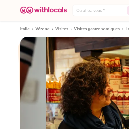
Où allez-vous ?
Italie
›
Vérone
›
Visites
›
Visites gastronomiques
›
L