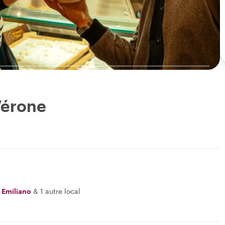
Vérone
,
Emiliano
&
1 autre local