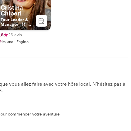
Cristina
Chiperi
Tour Leader &
Manager 《》
Explorer by
Heart, Leader by
,8
26 avis
Profession
Italiano・English
e vous allez faire avec votre hôte local. N'hésitez pas à
x.
 pour commencer votre aventure