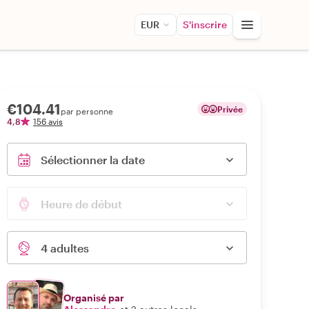
EUR
S'inscrire
€104.41
Privée
par personne
4,8
156 avis
Sélectionner la date
Heure de début
4 adultes
Organisé par